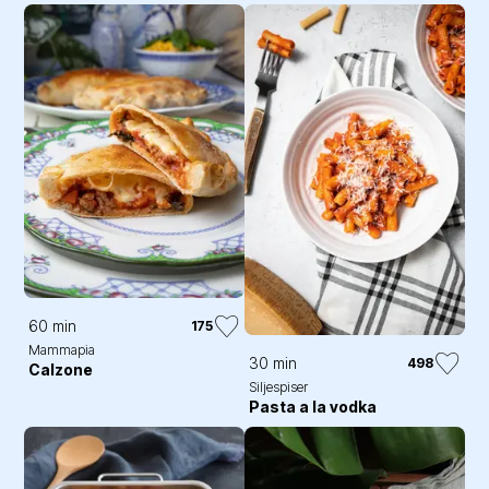
60 min
175
Mammapia
30 min
498
Calzone
Siljespiser
Pasta a la vodka