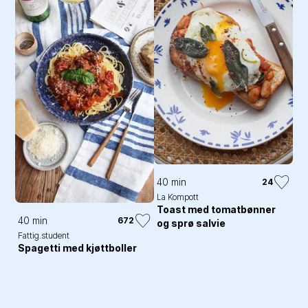
40 min
24
La Kompott
Toast med tomatbønner
40 min
672
og sprø salvie
Fattig.student
Spagetti med kjøttboller