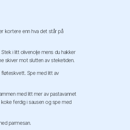
r kortere enn hva det står på
Stek i litt olivenolje mens du hakker
nne skiver mot slutten av steketiden.
fløteskvett. Spe med litt av
 sammen med litt mer av pastavannet
få koke ferdig i sausen og spe med
g med parmesan.