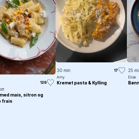
30 min
25 mi
17
Amy
Elise
126
Kremet pasta & Kylling
Bønn
ott
med mais, sitron og
 frais