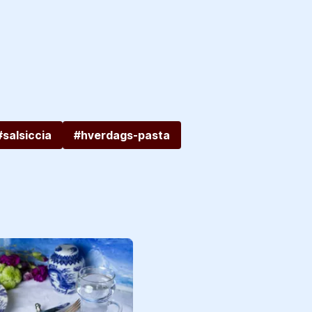
#salsiccia
#hverdags-pasta