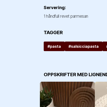
Servering:
1 håndfull revet parmesan
TAGGER
#pasta
#salsicciapasta
OPPSKRIFTER MED LIGNEN