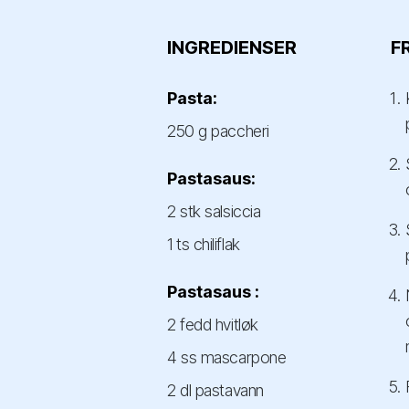
INGREDIENSER
F
Pasta:
250 g paccheri
Pastasaus:
2 stk salsiccia
1 ts chiliflak
Pastasaus :
2 fedd hvitløk
4 ss mascarpone
2 dl pastavann