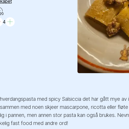
skapet
20
4
 hverdangspasta med spicy Salsiccia det har gått mye av i 
ammen med noen skjeer mascarpone, ricotta eller fløte - t
g i pannen, men annen stor pasta kan også brukes. Nevnte j
kelig fast food med andre ord!