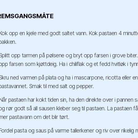
REMSGANGSMÅTE
Kok opp en kjele med godt saltet vann. Kok pastaen 4 minutte
pakken.
Splitt opp tarmen på pølsene og bryt opp farsen i grove biter. 
opp farsen som kjøttdeig. Ha i chiliflak og et fedd hvitløk i ty
Skru ned varmen på plata og ha i mascarpone, ricotta eller en 
pastavannet. Smak til med salt og pepper.
Når pastaen har kokt tiden sin, ha den direkte over i pannen
og rør godt så all sausen kleber seg til pastaen. La pastaen 
mer pastavann om det blir tørt.
Fordel pasta og saus på varme tallerkener og riv over rikeli