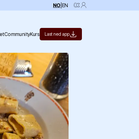
NO
|
EN
et
Community
Kurs
Last ned app