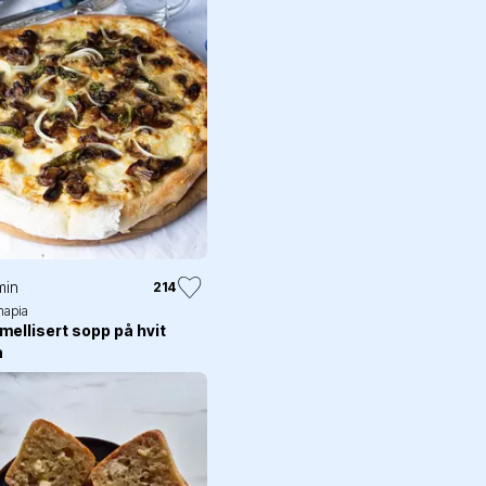
min
214
apia
mellisert sopp på hvit
a