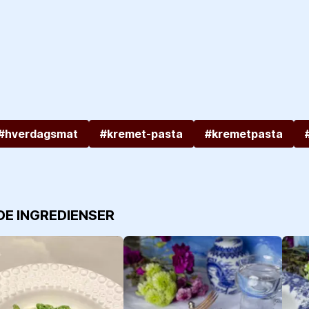
#hverdagsmat
#kremet-pasta
#kremetpasta
DE INGREDIENSER