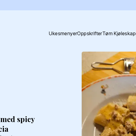
Ukesmenyer
Oppskrifter
Tøm Kjøleskap
 med spicy
cia