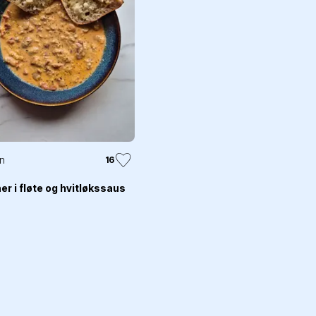
n
16
er i fløte og hvitløkssaus