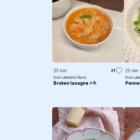
35 min
25 min
21
Kine Løkeland Ravlo
Kine Løk
Broken lasagne ⚡️🍅
Penne 