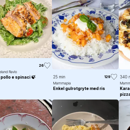
26
eland Ravlo
25 min
340 
129
pollo e spinaci 🍃
Mammapia
Mamm
Enkel gulrotgryte med ris
Kara
pizz