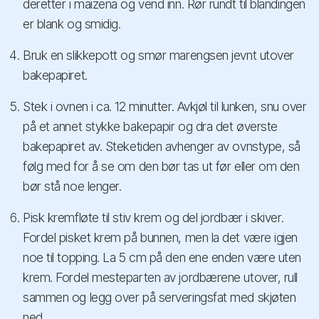
deretter i maizena og vend inn. Rør rundt til blandingen
er blank og smidig.
Bruk en slikkepott og smør marengsen jevnt utover
bakepapiret.
Stek i ovnen i ca. 12 minutter. Avkjøl til lunken, snu over
på et annet stykke bakepapir og dra det øverste
bakepapiret av. Steketiden avhenger av ovnstype, så
følg med for å se om den bør tas ut før eller om den
bør stå noe lenger.
Pisk kremfløte til stiv krem og del jordbær i skiver.
Fordel pisket krem på bunnen, men la det være igjen
noe til topping. La 5 cm på den ene enden være uten
krem. Fordel mesteparten av jordbærene utover, rull
sammen og legg over på serveringsfat med skjøten
ned.