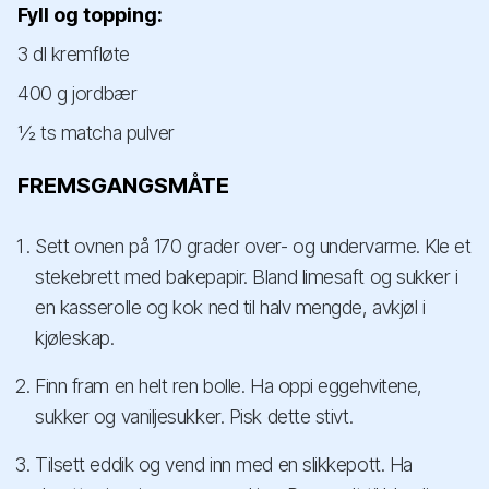
Fyll og topping:
3 dl kremfløte
400 g jordbær
½ ts matcha pulver
FREMSGANGSMÅTE
Sett ovnen på 170 grader over- og undervarme. Kle et
stekebrett med bakepapir. Bland limesaft og sukker i
en kasserolle og kok ned til halv mengde, avkjøl i
kjøleskap.
Finn fram en helt ren bolle. Ha oppi eggehvitene,
sukker og vaniljesukker. Pisk dette stivt.
Tilsett eddik og vend inn med en slikkepott. Ha