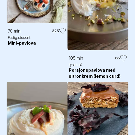
70 min
325
Fattig.student
Mini-pavlova
105 min
65
fysen på
Porsjonspavlova med
sitronkrem (lemon curd)