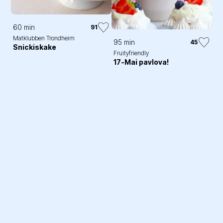
60 min
91
Matklubben Trondheim
95 min
45
Snickiskake
Fruityfriendly
17-Mai pavlova!