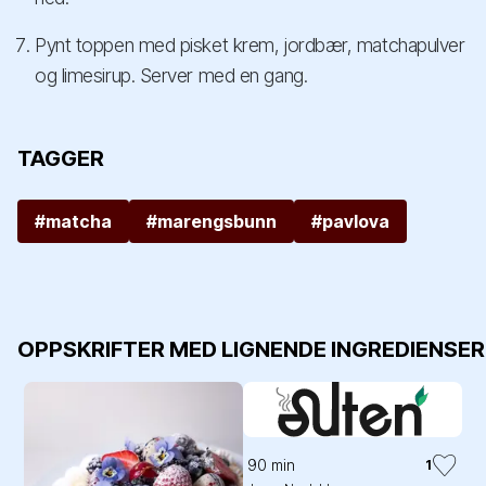
Pynt toppen med pisket krem, jordbær, matchapulver
og limesirup. Server med en gang.
TAGGER
#matcha
#marengsbunn
#pavlova
OPPSKRIFTER MED LIGNENDE INGREDIENSER
90 min
1