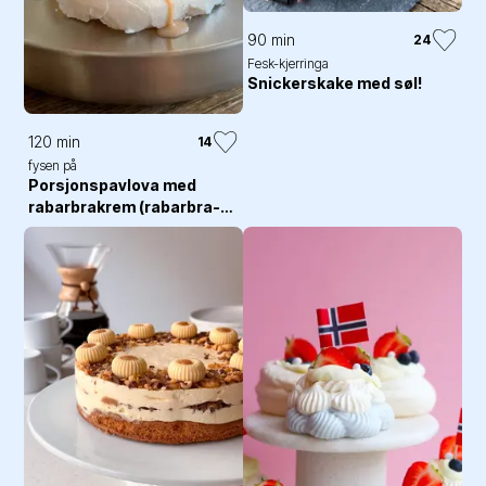
90 min
24
Fesk-kjerringa
Snickerskake med søl!
120 min
14
fysen på
Porsjonspavlova med
rabarbrakrem (rabarbra-
curd)