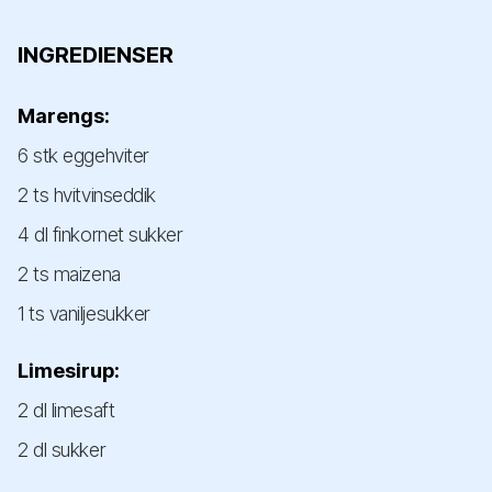
INGREDIENSER
Marengs:
6 stk eggehviter
2 ts hvitvinseddik
4 dl finkornet sukker
2 ts maizena
1 ts vaniljesukker
Limesirup:
2 dl limesaft
2 dl sukker