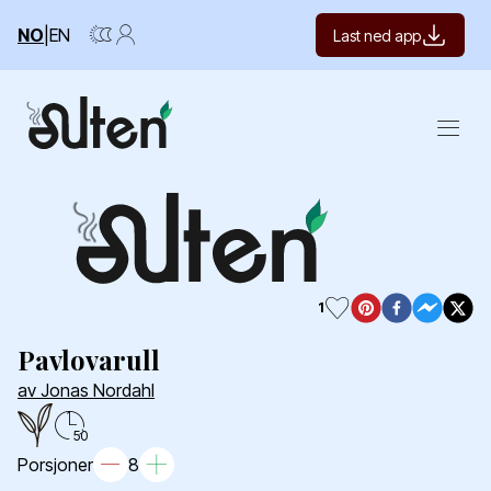
NO
|
EN
Last ned app
Open m
1
Pavlovarull
av Jonas Nordahl
50
Porsjoner
8