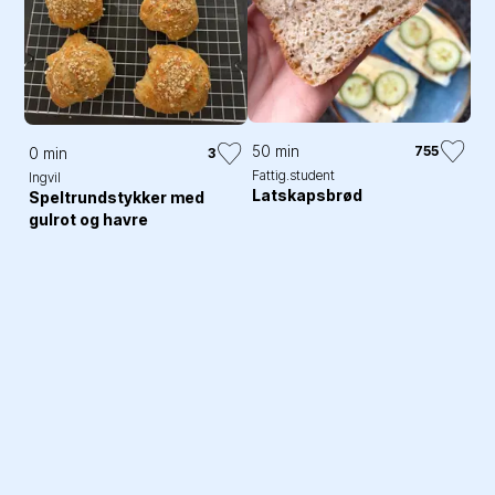
50 min
755
0 min
3
Fattig.student
Ingvil
Latskapsbrød
Speltrundstykker med
gulrot og havre