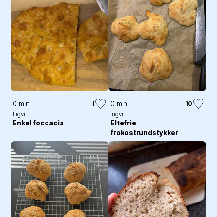
0 min
0 min
1
10
Ingvil
Ingvil
Enkel foccacia
Eltefrie
frokostrundstykker