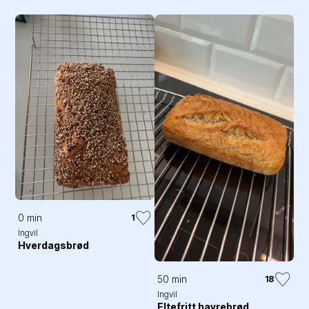
0 min
1
Ingvil
Hverdagsbrød
50 min
18
Ingvil
Eltefritt havrebrød