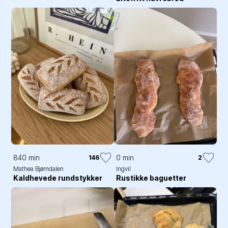
840 min
0 min
146
2
Mathea Bjørndalen
Ingvil
Kaldhevede rundstykker
Rustikke baguetter