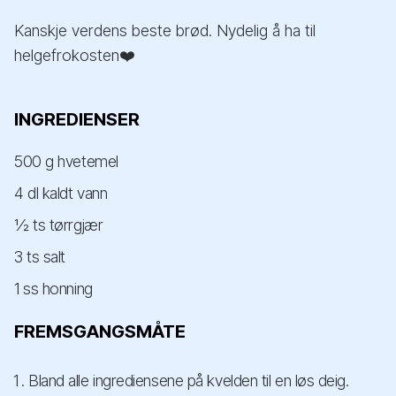
Kanskje verdens beste brød. Nydelig å ha til
helgefrokosten❤️
INGREDIENSER
500 g hvetemel
4 dl kaldt vann
½ ts tørrgjær
3 ts salt
1 ss honning
FREMSGANGSMÅTE
Bland alle ingrediensene på kvelden til en løs deig.