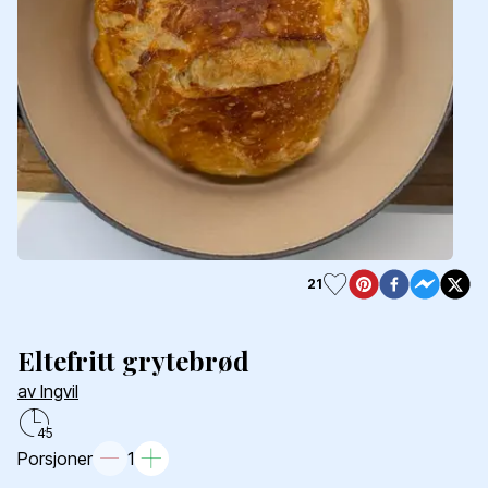
21
Eltefritt grytebrød
av Ingvil
45
Porsjoner
1