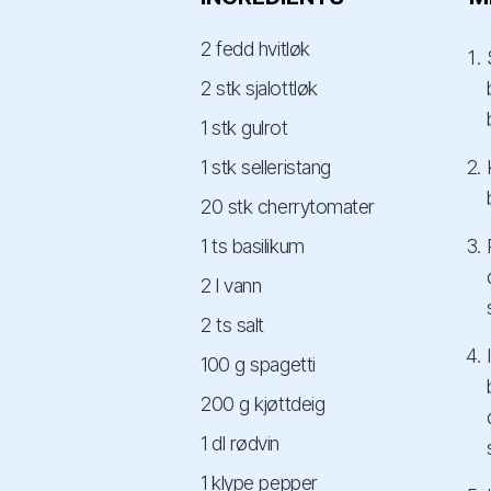
2 fedd hvitløk
2 stk sjalottløk
1 stk gulrot
1 stk selleristang
20 stk cherrytomater
1 ts basilikum
2 l vann
2 ts salt
100 g spagetti
200 g kjøttdeig
1 dl rødvin
1 klype pepper