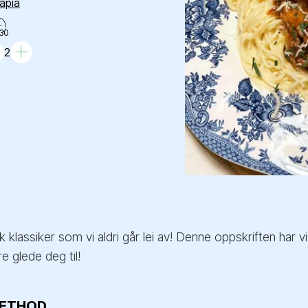
apia
30
2
k klassiker som vi aldri går lei av! Denne oppskriften har 
e glede deg til!
ETHOD