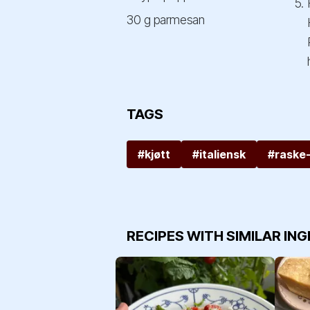
30 g parmesan
TAGS
#kjøtt
#italiensk
#raske-
RECIPES WITH SIMILAR IN