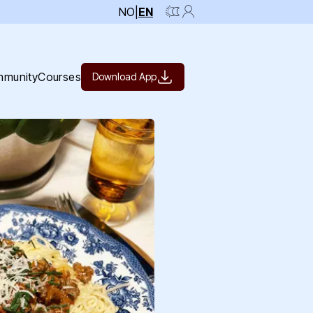
NO
|
EN
munity
Courses
Download App