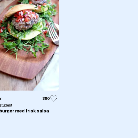
in
390
.student
urger med frisk salsa