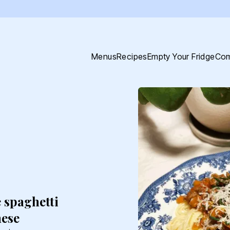
Menus
Recipes
Empty Your Fridge
Com
 spaghetti
ese