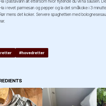
Ha i pastavann alt ettersom hvor flytende du vil ha sausen. D
Ha i revet parmesan og pepper og la det småkoke i 3 minutter. 
Rør mens det koker. Servere spaghettien med bolognesesaus 
har.
retter
#hovedretter
GREDIENTS