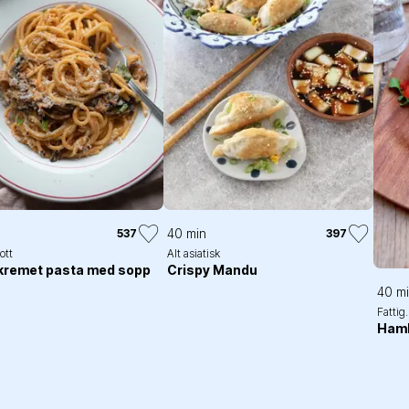
40 min
537
397
ott
Alt asiatisk
 kremet pasta med sopp
Crispy Mandu
40 m
Fattig
Hamb