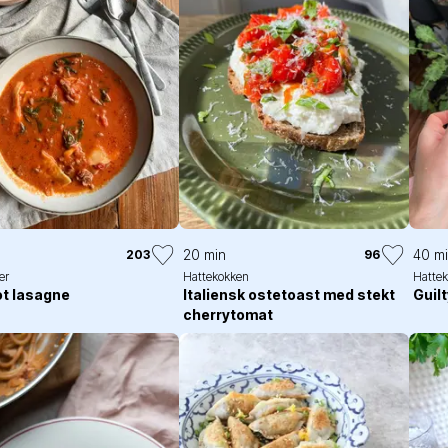
20 min
40 m
203
96
er
Hattekokken
Hatte
t lasagne
Italiensk ostetoast med stekt
Guil
cherrytomat