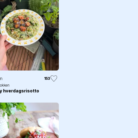
in
153
kokken
ty hverdagsrisotto