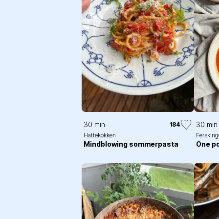
30 min
30 min
184
Hattekokken
Fersking
Mindblowing sommerpasta
One po