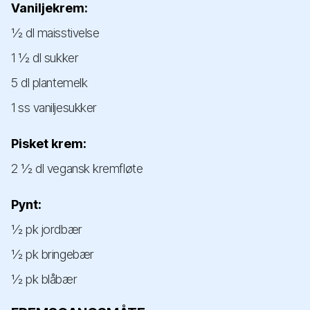
Vaniljekrem:
½ dl maisstivelse
1 ½ dl sukker
5 dl plantemelk
1 ss vaniljesukker
Pisket krem:
2 ½ dl vegansk kremfløte
Pynt:
½ pk jordbær
½ pk bringebær
½ pk blåbær