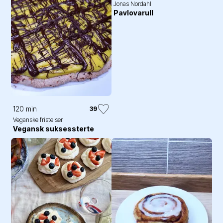
Jonas Nordahl
Pavlovarull
120 min
39
Veganske fristelser
Vegansk suksessterte