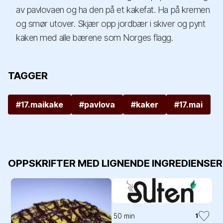
av pavlovaen og ha den på et kakefat. Ha på kremen
og smør utover. Skjær opp jordbær i skiver og pynt
kaken med alle bærene som Norges flagg.
TAGGER
#17.maikake
#pavlova
#kaker
#17.mai
OPPSKRIFTER MED LIGNENDE INGREDIENSER
50 min
1