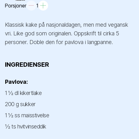
Porsjoner
1
Klassisk kake på nasjonaldagen, men med vegansk
vri. Like god som originalen. Oppskrift til cirka 5
personer. Doble den for pavlova i langpanne.
INGREDIENSER
Pavlova:
1 ½ dl kikertlake
200 g sukker
1 ½ ss maisstivelse
½ ts hvitvinseddik