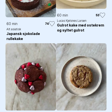
60 min
53
Lucas Kjelsnes Larsen
60 min
74
Gulrot kake med ostekrem
Alt asiatisk
og syltet gulrot
Japansk sjokolade
rullekake