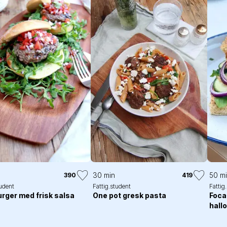
30 min
50 m
390
419
tudent
Fattig.student
Fattig
ger med frisk salsa
One pot gresk pasta
Foca
hall