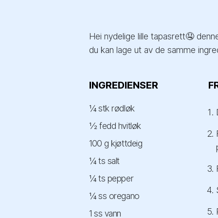
Hei nydelige lille tapasrett🤤 denn
du kan lage ut av de samme ingre
INGREDIENSER
F
¼ stk rødløk
½ fedd hvitløk
100 g kjøttdeig
¼ ts salt
¼ ts pepper
¼ ss oregano
1 ss vann