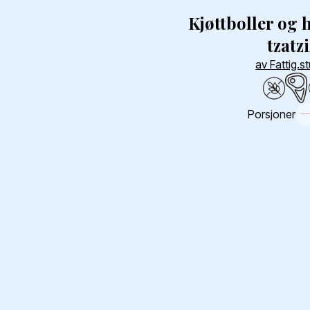
Kjøttboller og
tzatz
av Fattig.s
Porsjoner