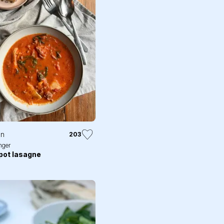
in
203
nger
pot lasagne