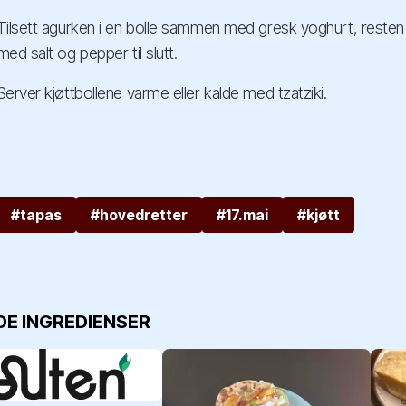
Tilsett agurken i en bolle sammen med gresk yoghurt, resten a
med salt og pepper til slutt.
Server kjøttbollene varme eller kalde med tzatziki.
#tapas
#hovedretter
#17.mai
#kjøtt
DE INGREDIENSER