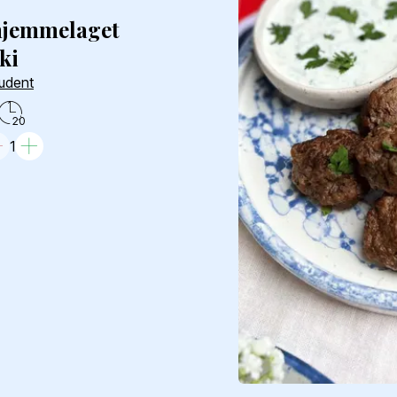
 hjemmelaget
iki
tudent
20
1