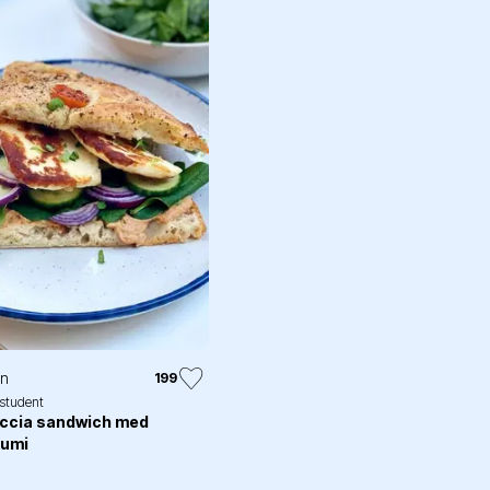
in
199
.student
ccia sandwich med
oumi