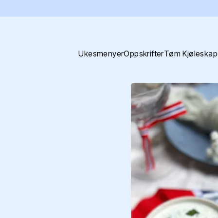
Ukesmenyer
Oppskrifter
Tøm Kjøleskap