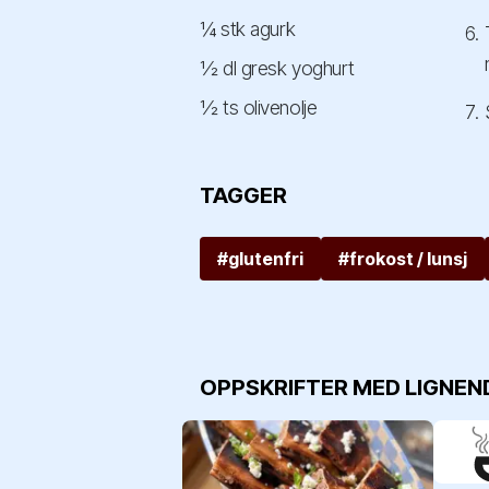
¼ stk agurk
½ dl gresk yoghurt
½ ts olivenolje
TAGGER
#glutenfri
#frokost / lunsj
OPPSKRIFTER MED LIGNEN