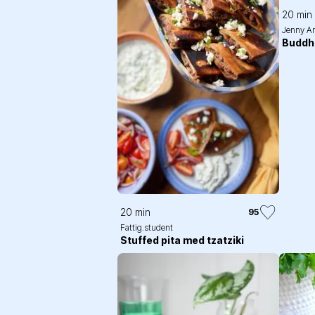
20 min
Jenny A
Buddh
20 min
95
Fattig.student
Stuffed pita med tzatziki