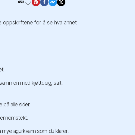
453
le oppskriftene for å se hva annet
et!
e sammen med kjøttdeig, salt,
 på alle sider.
gjennomstekt.
så mye agurkvann som du klarer.