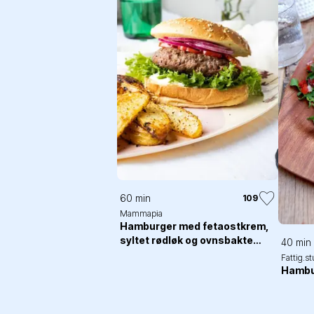
60 min
109
Mammapia
Hamburger med fetaostkrem,
syltet rødløk og ovnsbakte
40 min
poteter
Fattig.s
Hambur