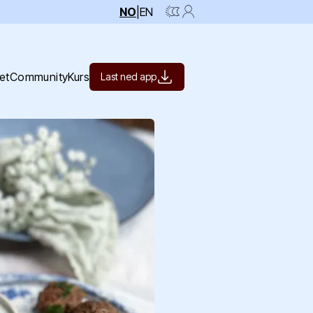
NO
|
EN
et
Community
Kurs
Last ned app