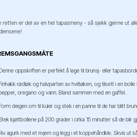
e retten er del av en hel tapasmeny - så sjekk gjerne ut al
diensene!
REMSGANGSMÅTE
Denne oppskriften er perfekt å lage til brunsj- eller tapasbord
Finhakk rødløk og halvparten av hvitløken, og tilsett i en boll
pepper, oregano og vann. Bland sammen med en gaffel.
Form deigen om til kuler og stek i en panne til de har blitt brune
Stek kjøttbollene på 200 grader i cirka 15 minutter så de blir 
Riv agurk med et rivjern og legg i et koppehåndkle. Skvis ut 