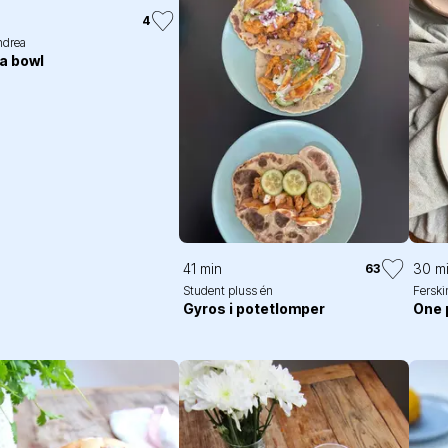
4
ndrea
a bowl
41 min
30 m
63
Student pluss én
Ferski
Gyros i potetlomper
One 