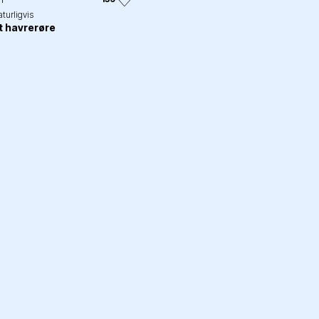
aturligvis
t havrerøre