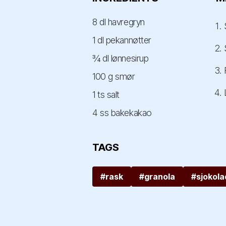
8 dl havregryn
1 dl pekannøtter
¾ dl lønnesirup
100 g smør
1 ts salt
4 ss bakekakao
TAGS
#rask
#granola
#sjokola