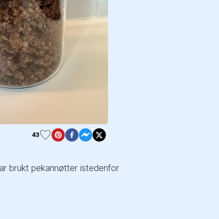
43
r brukt pekannøtter istedenfor