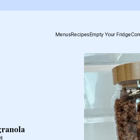
Menus
Recipes
Empty Your Fridge
Com
granola
il