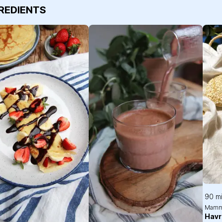
GREDIENTS
90 m
Mamm
Havr