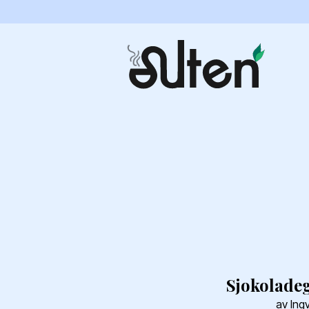
Sjokolade
av Ingv