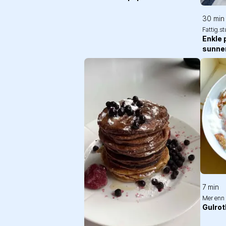
30 min
Fattig.s
Enkle
sunne
7 min
Mer enn 
Gulrot