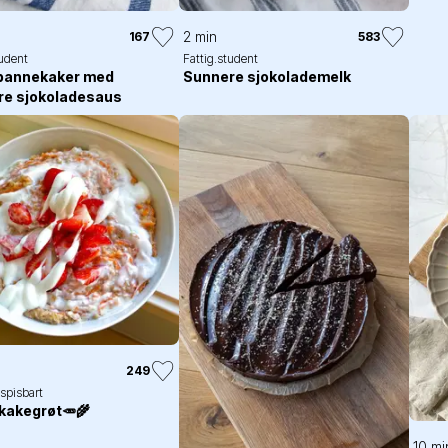
2 min
167
583
tudent
Fattig.student
 pannekaker med
Sunnere sjokolademelk
re sjokoladesaus
249
spisbart
kakegrøt🥕🌾
10 mi