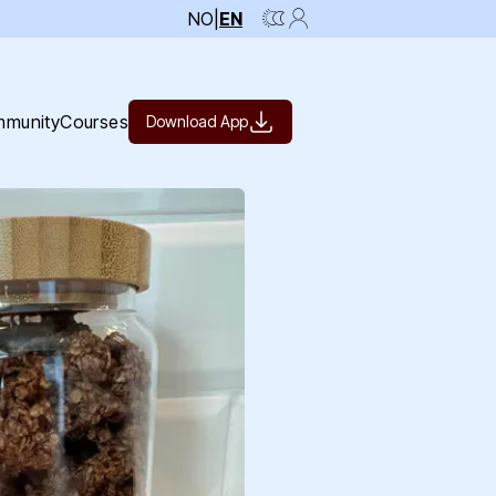
NO
|
EN
munity
Courses
Download App