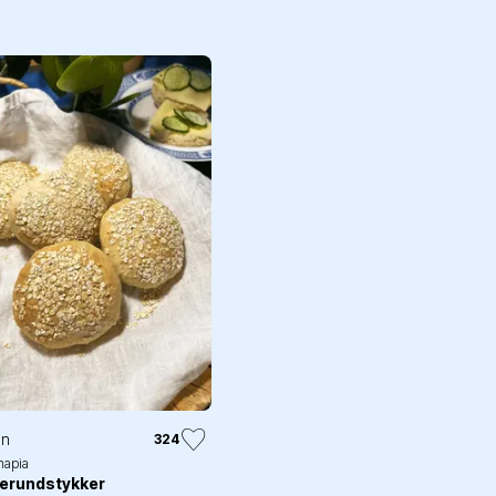
in
324
apia
erundstykker