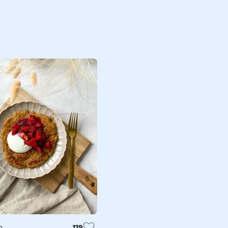
n
139