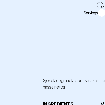
30
Servings
Sjokoladegranola som smaker som 
hasselnøtter.
INGREDIENTS
M