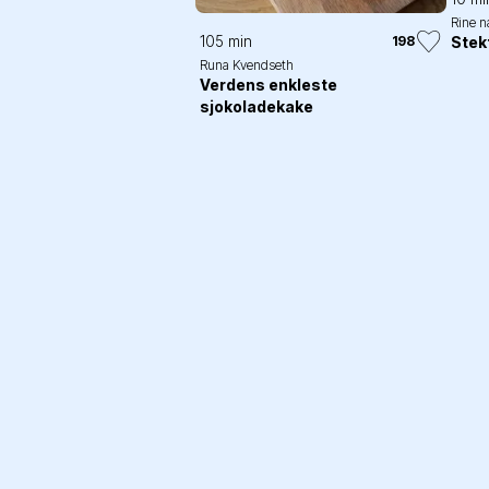
Rine n
105 min
198
Stek
Runa Kvendseth
Verdens enkleste
sjokoladekake