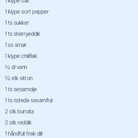
1 klype salt
1 klype sort pepper
1 ts sukker
1 ts sherryeddik
1 ss smør
1 klype chiliflak
½ dl vann
½ stk sitron
1 ts sesamolje
1 ts ristede sesamfrø
2 stk burrata
2 stk reddik
1 håndfull frisk dill