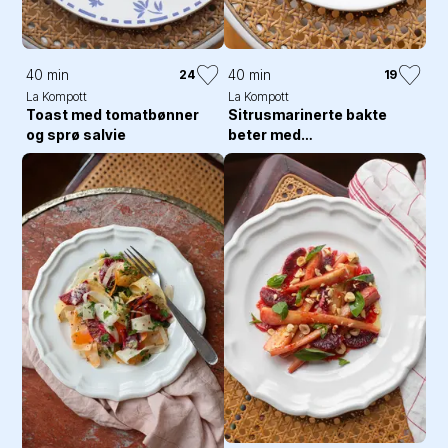
40 min
40 min
24
19
La Kompott
La Kompott
Toast med tomatbønner
Sitrusmarinerte bakte
og sprø salvie
beter med
estragonmajones og
pinjekjerner