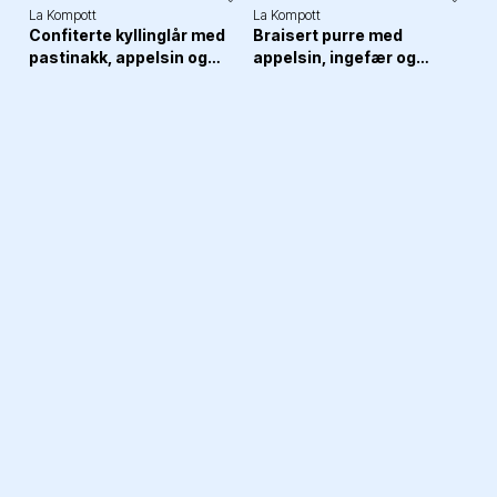
La Kompott
La Kompott
Confiterte kyllinglår med
Braisert purre med
pastinakk, appelsin og
appelsin, ingefær og
estragongremolata
burrata