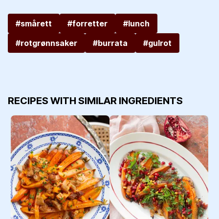
#smårett
#forretter
#lunch
#rotgrønnsaker
#burrata
#gulrot
RECIPES WITH SIMILAR INGREDIENTS