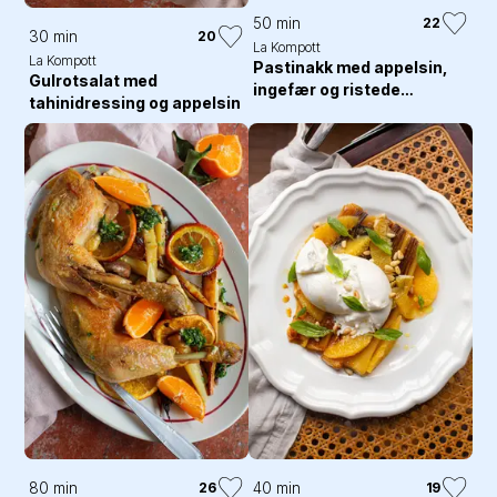
50 min
22
30 min
20
La Kompott
La Kompott
Pastinakk med appelsin,
Gulrotsalat med
ingefær og ristede
tahinidressing og appelsin
hasselnøtter
80 min
40 min
26
19