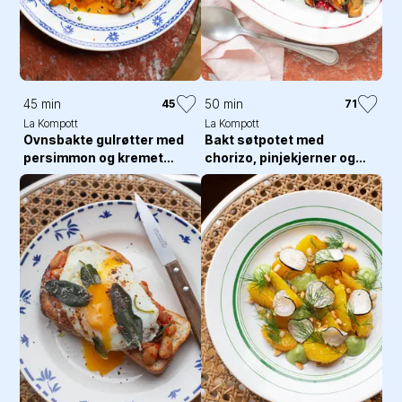
45 min
50 min
45
71
La Kompott
La Kompott
Ovnsbakte gulrøtter med
Bakt søtpotet med
persimmon og kremet
chorizo, pinjekjerner og
nduja-saus
granateple