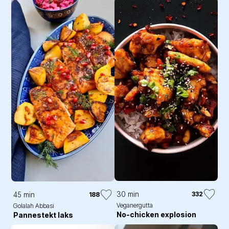
30 min
332
45 min
188
Veganergutta
Golalah Abbasi
No-chicken explosion
Pannestekt laks