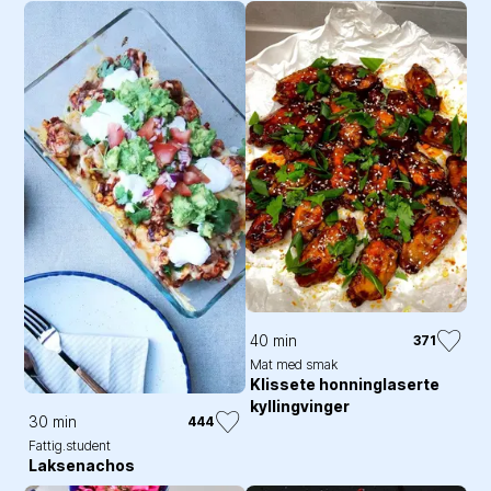
40 min
371
Mat med smak
Klissete honninglaserte
kyllingvinger
30 min
444
Fattig.student
Laksenachos