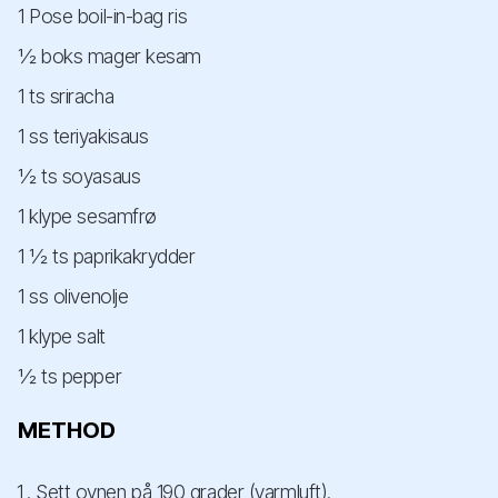
1 Pose boil-in-bag ris
½ boks mager kesam
1 ts sriracha
1 ss teriyakisaus
½ ts soyasaus
1 klype sesamfrø
1 ½ ts paprikakrydder
1 ss olivenolje
1 klype salt
½ ts pepper
METHOD
Sett ovnen på 190 grader (varmluft).