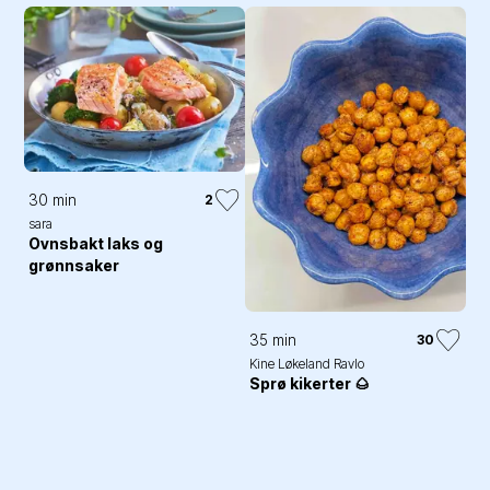
30 min
2
sara
Ovnsbakt laks og
grønnsaker
35 min
30
Kine Løkeland Ravlo
Sprø kikerter 🌰