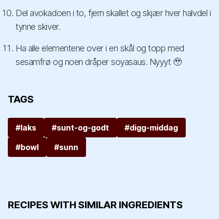
Del avokadoen i to, fjern skallet og skjær hver halvdel i
tynne skiver.
Ha alle elementene over i en skål og topp med
sesamfrø og noen dråper soyasaus. Nyyyt 🥹
TAGS
#laks
#sunt-og-godt
#digg-middag
#bowl
#sunn
RECIPES WITH SIMILAR INGREDIENTS