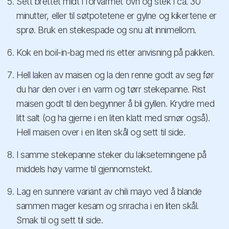
Sett brettet midt i forvarmet ovn og stek i ca. 30
minutter, eller til søtpotetene er gylne og kikertene er
sprø. Bruk en stekespade og snu alt innimellom.
Kok en boil-in-bag med ris etter anvisning på pakken.
Hell laken av maisen og la den renne godt av seg før
du har den over i en varm og tørr stekepanne. Rist
maisen godt til den begynner å bli gyllen. Krydre med
litt salt (og ha gjerne i en liten klatt med smør også).
Hell maisen over i en liten skål og sett til side.
I samme stekepanne steker du lakseterningene på
middels høy varme til gjennomstekt.
Lag en sunnere variant av chili mayo ved å blande
sammen mager kesam og sriracha i en liten skål.
Smak til og sett til side.