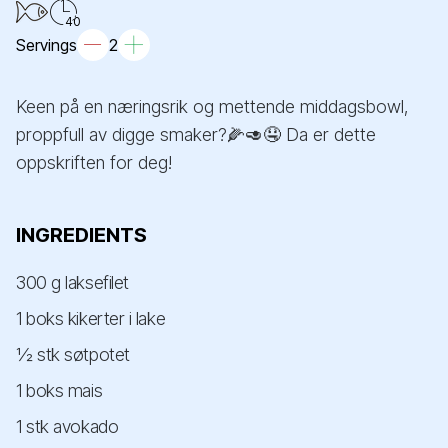
40
Servings
2
Keen på en næringsrik og mettende middagsbowl,
proppfull av digge smaker?🌽🥑🤤 Da er dette
oppskriften for deg!
INGREDIENTS
300 g laksefilet
1 boks kikerter i lake
½ stk søtpotet
1 boks mais
1 stk avokado