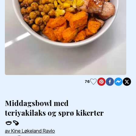
76
Middagsbowl med
teriyakilaks og sprø kikerter
🥙🍠
av Kine Løkeland Ravlo