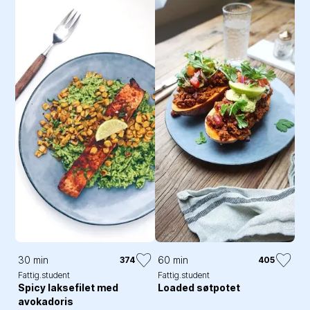
30 min
60 min
374
405
Fattig.student
Fattig.student
Spicy laksefilet med
Loaded søtpotet
avokadoris