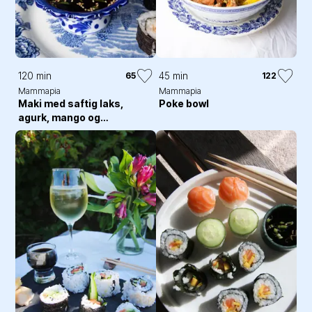
120 min
45 min
65
122
Mammapia
Mammapia
Maki med saftig laks,
Poke bowl
agurk, mango og
chilimajones