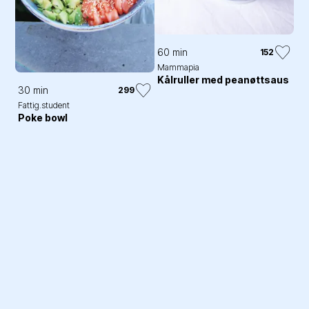
60 min
152
Mammapia
Kålruller med peanøttsaus
30 min
299
Fattig.student
Poke bowl