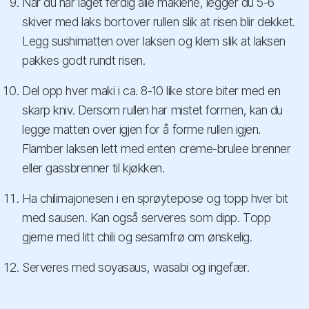
Når du har laget ferdig alle makiene, legger du 5-6
skiver med laks bortover rullen slik at risen blir dekket.
Legg sushimatten over laksen og klem slik at laksen
pakkes godt rundt risen.
Del opp hver maki i ca. 8-10 like store biter med en
skarp kniv. Dersom rullen har mistet formen, kan du
legge matten over igjen for å forme rullen igjen.
Flamber laksen lett med enten creme-brulee brenner
eller gassbrenner til kjøkken.
Ha chilimajonesen i en sprøytepose og topp hver bit
med sausen. Kan også serveres som dipp. Topp
gjerne med litt chili og sesamfrø om ønskelig.
Serveres med soyasaus, wasabi og ingefær.