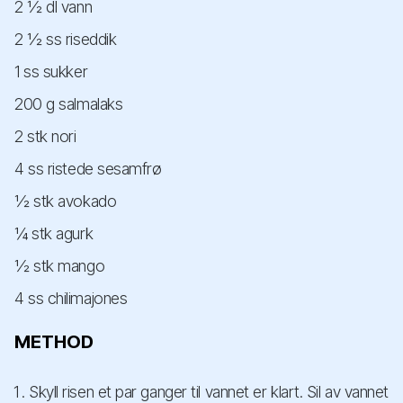
2 ½ dl vann
2 ½ ss riseddik
1 ss sukker
200 g salmalaks
2 stk nori
4 ss ristede sesamfrø
½ stk avokado
¼ stk agurk
½ stk mango
4 ss chilimajones
METHOD
Skyll risen et par ganger til vannet er klart. Sil av vannet