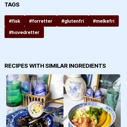
TAGS
#fisk
#forretter
#glutenfri
#melkefri
#hovedretter
RECIPES WITH SIMILAR INGREDIENTS