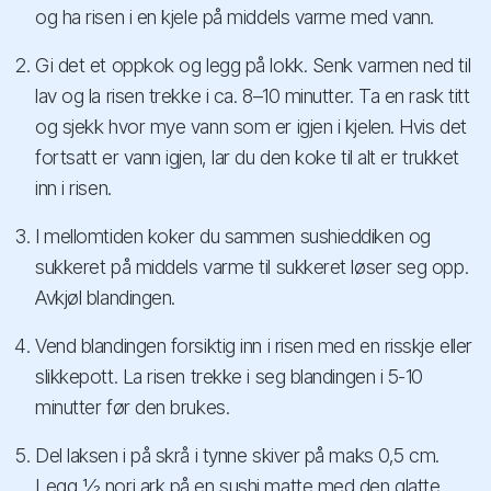
og ha risen i en kjele på middels varme med vann.
Gi det et oppkok og legg på lokk. Senk varmen ned til
lav og la risen trekke i ca. 8–10 minutter. Ta en rask titt
og sjekk hvor mye vann som er igjen i kjelen. Hvis det
fortsatt er vann igjen, lar du den koke til alt er trukket
inn i risen.
I mellomtiden koker du sammen sushieddiken og
sukkeret på middels varme til sukkeret løser seg opp.
Avkjøl blandingen.
Vend blandingen forsiktig inn i risen med en risskje eller
slikkepott. La risen trekke i seg blandingen i 5-10
minutter før den brukes.
Del laksen i på skrå i tynne skiver på maks 0,5 cm.
Legg ½ nori ark på en sushi matte med den glatte