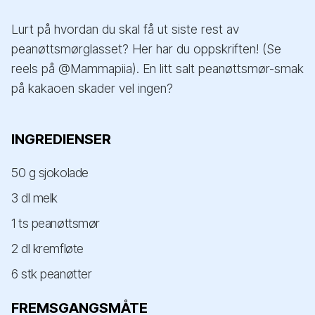
Lurt på hvordan du skal få ut siste rest av
peanøttsmørglasset? Her har du oppskriften! (Se
reels på @Mammapiia). En litt salt peanøttsmør-smak
på kakaoen skader vel ingen?
INGREDIENSER
50 g sjokolade
3 dl melk
1 ts peanøttsmør
2 dl kremfløte
6 stk peanøtter
FREMSGANGSMÅTE