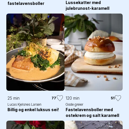
Lussekatter med
fastelavensboller
julebrunost-karamell
25 min
120 min
77
51
Lucas Kjelsnes Larsen
Gode greier
Billig og enkel luksus sei!
Fastelavensboller med
ostekrem og salt karamell