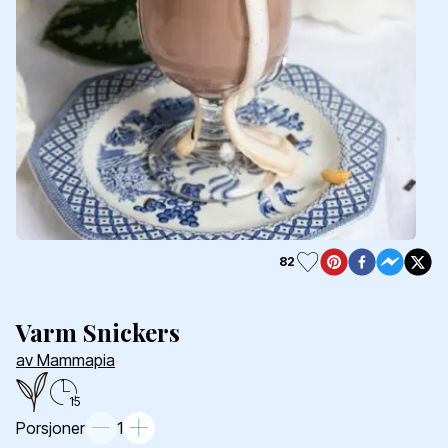
82
Varm Snickers
av Mammapia
15
Porsjoner
1