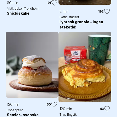
60 min
91
Matklubben Trondheim
2 min
192
Snickiskake
Fattig.student
Lynrask granola - ingen
steketid!
120 min
60
120 min
43
Gode greier
Semlor- svenske
Thea Engvik