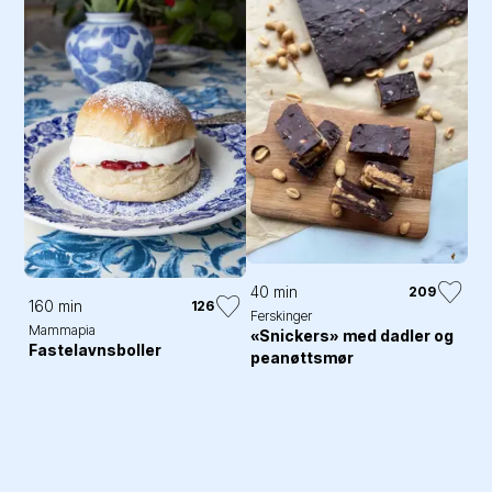
40 min
209
160 min
126
Ferskinger
Mammapia
«Snickers» med dadler og
Fastelavnsboller
peanøttsmør