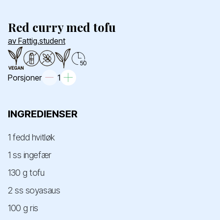
Red curry med tofu
av Fattig.student
50
Porsjoner
1
INGREDIENSER
1 fedd hvitløk
1 ss ingefær
130 g tofu
2 ss soyasaus
100 g ris