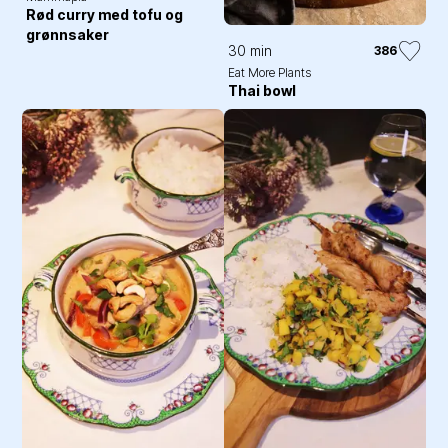
Rød curry med tofu og
grønnsaker
30 min
386
Eat More Plants
Thai bowl