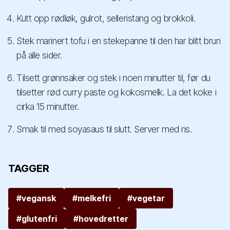
Kutt opp rødløk, gulrot, selleristang og brokkoli.
Stek marinert tofu i en stekepanne til den har blitt brun
på alle sider.
Tilsett grønnsaker og stek i noen minutter til, før du
tilsetter rød curry paste og kokosmelk. La det koke i
cirka 15 minutter.
Smak til med soyasaus til slutt. Server med ris.
TAGGER
#vegansk
#melkefri
#vegetar
#glutenfri
#hovedretter