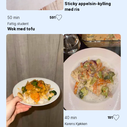
Sticky appelsin-kylling
med ris
50 min
591
Fattig.student
Wok med tofu
40 min
191
Karens Kjøkken