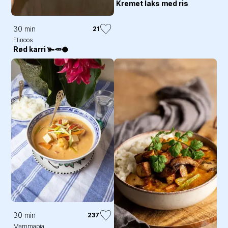
Kremet laks med ris
30 min
21
Elinoos
Rød karri 🫚🥕🥥
30 min
237
Mammapia