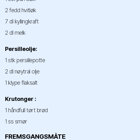
2 fedd hvitløk
7 dl kyllingkraft
2 dl melk
Persilleolje:
1 stk persillepotte
2 dl nøytral olje
1 klype flaksalt
Krutonger :
1 håndfull tørt brød
1 ss smør
FREMSGANGSMÅTE