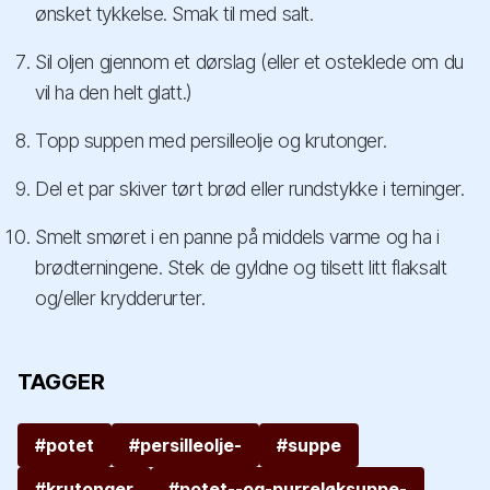
ønsket tykkelse. Smak til med salt.
Sil oljen gjennom et dørslag (eller et osteklede om du
vil ha den helt glatt.)
Topp suppen med persilleolje og krutonger.
Del et par skiver tørt brød eller rundstykke i terninger.
Smelt smøret i en panne på middels varme og ha i
brødterningene. Stek de gyldne og tilsett litt flaksalt
og/eller krydderurter.
TAGGER
#potet
#persilleolje-
#suppe
#krutonger
#potet--og-purreløksuppe-