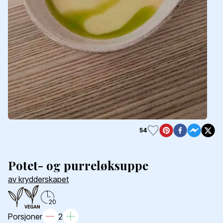
54
Potet- og purreløksuppe
av krydderskapet
20
Porsjoner
2