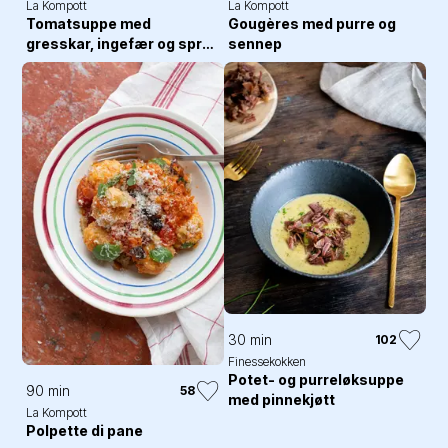
La Kompott
La Kompott
Tomatsuppe med
Gougères med purre og
gresskar, ingefær og sprø
sennep
parmesankrutonger
30 min
102
Finessekokken
Potet- og purreløksuppe
90 min
58
med pinnekjøtt
La Kompott
Polpette di pane