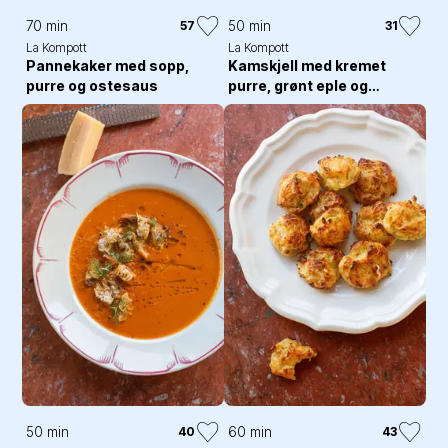
70 min
50 min
57
31
La Kompott
La Kompott
Pannekaker med sopp,
Kamskjell med kremet
purre og ostesaus
purre, grønt eple og
estragonolje
50 min
60 min
40
43