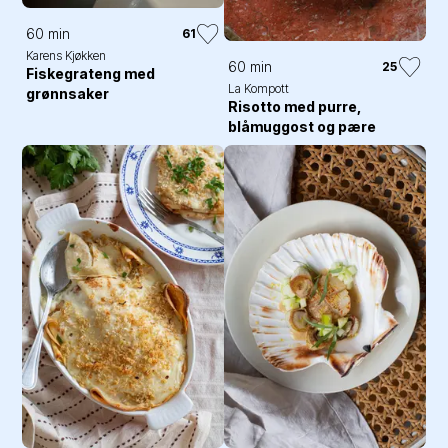
60 min
61
Karens Kjøkken
60 min
25
Fiskegrateng med
La Kompott
grønnsaker
Risotto med purre,
blåmuggost og pære