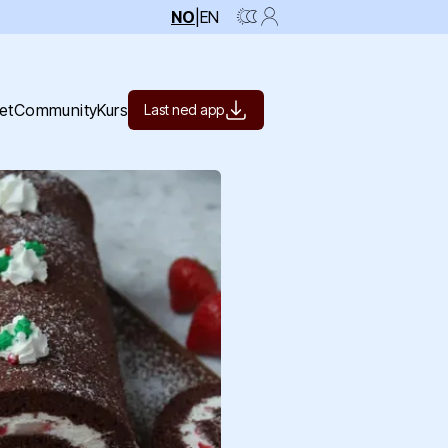
NO
|
EN
et
Community
Kurs
Last ned app