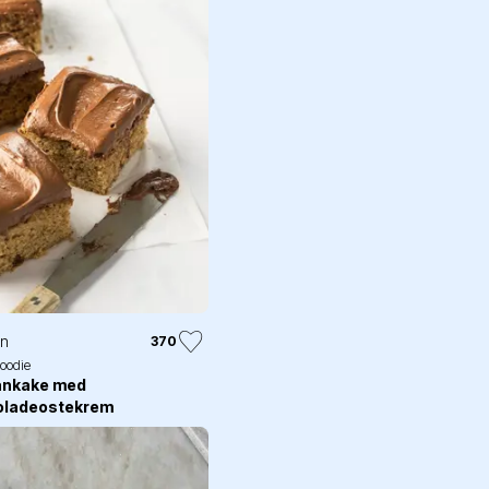
in
370
foodie
ankake med
oladeostekrem