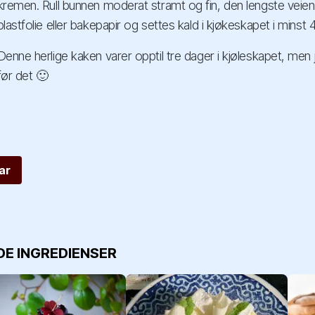
kremen. Rull bunnen moderat stramt og fin, den lengste veie
plastfolie eller bakepapir og settes kald i kjøkeskapet i minst 
Denne herlige kaken varer opptil tre dager i kjøleskapet, men j
før det 🙂
ar
DE INGREDIENSER