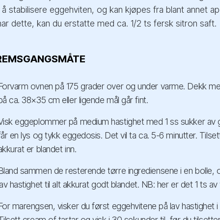
il å stabilisere eggehviten, og kan kjøpes fra blant annet a
r dette, kan du erstatte med ca. 1/2 ts fersk sitron saft.
REMSGANGSMÅTE
Forvarm ovnen på 175 grader over og under varme. Dekk me
på ca. 38×35 cm eller ligende mål går fint.
Visk eggeplommer på medium hastighet med 1 ss sukker av ga
får en lys og tykk eggedosis. Det vil ta ca. 5-6 minutter. Tilsett
akkurat er blandet inn.
Bland sammen de resterende tørre ingrediensene i en bolle, og
lav hastighet til alt akkurat godt blandet. NB: her er det 1 ts av
For marengsen, visker du først eggehvitene på lav hastighet i
Tilsett cream of tartar og visk i 30 sekunder til, før du tilsette