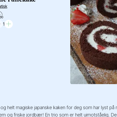
atisk
60
1
 og helt magiske japanske kaken for deg som har lyst på n
m og friske jordbær! En trio som er helt uimotståelig. D