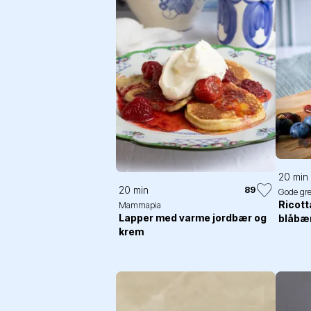
20 min
20 min
89
Gode gre
Ricot
Mammapia
Lapper med varme jordbær og
blåbær
krem