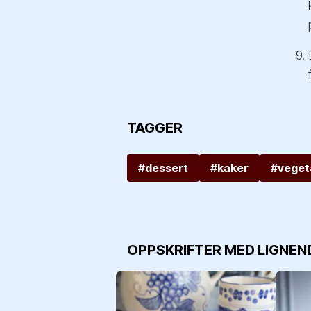
TAGGER
#dessert
#kaker
#veget
OPPSKRIFTER MED LIGNEN