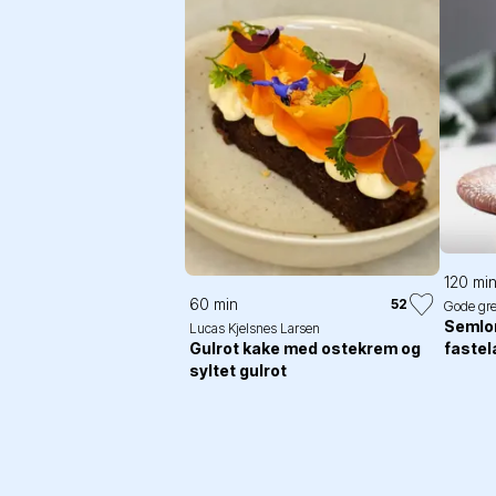
120 mi
60 min
52
Gode gre
Semlo
Lucas Kjelsnes Larsen
Gulrot kake med ostekrem og
fastel
syltet gulrot