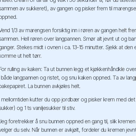
sammen av sukkeret), av gangen og pisker frem til marengsen a
oppned.
Vend 1/3 av marengsen forsiktig inn i røren av gangen helt fre
sammen. Hell røren over langpannen. Smør alt jevnt ut og ba
ganger. Stekes midt i ovnen i ca. 13-15 minutter. Sjekk at den 
komme ut helt tørr.
For rulling av kaken: Ta ut bunnen legg et kjøkkenhåndkle over.
i både langpannen og ristet, og snu kaken oppned. Ta av lang
bakepapiret. La bunnen avkjøles helt.
I mellomtiden kutter du opp jordbær og pisker krem med det 
sukker) og 1 ts vaniljesukker til stiv.
Jeg foretrekker å snu bunnen oppned en gang til, slik kremen b
velger du selv. Når bunnen er avkjølt, fordeler du kremen je