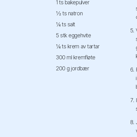
1 ts bakepulver
½ ts natron
¼ ts salt
5 stk eggehvite
¼ ts krem av tartar
300 ml kremfløte
200 g jordbær