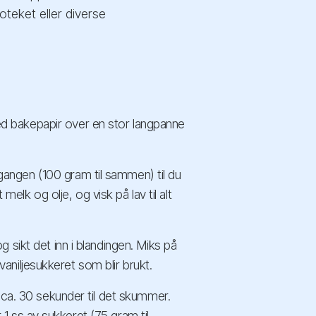
poteket eller diverse
d bakepapir over en stor langpanne
ngen (100 gram til sammen) til du
 melk og olje, og visk på lav til alt
 sikt det inn i blandingen. Miks på
 vaniljesukkeret som blir brukt.
 ca. 30 sekunder til det skummer.
r 1 ss av sukkeret (75 gram til