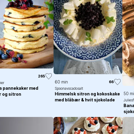
265
60 min
66
ier
ta pannekaker med
Spoonavocadosalt
50 m
Himmelsk sitron og kokoskake
 og sitron
med blåbær & hvit sjokolade
Julies
Ban
sjok