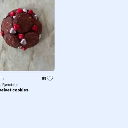
in
69
 Bjørndalen
velvet cookies