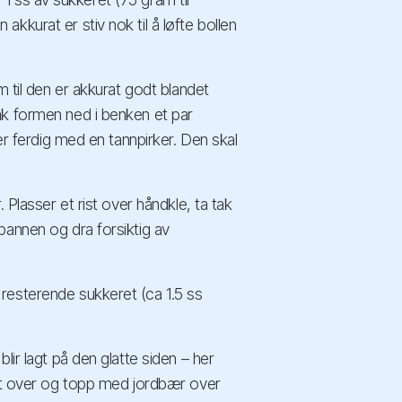
kkurat er stiv nok til å løfte bollen
m til den er akkurat godt blandet
nk formen ned i benken et par
er ferdig med en tannpirker. Den skal
 Plasser et rist over håndkle, ta tak
pannen og dra forsiktig av
resterende sukkeret (ca 1.5 ss
lir lagt på den glatte siden – her
vnt over og topp med jordbær over