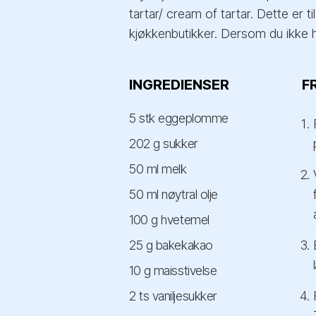
tartar/ cream of tartar. Dette er t
kjøkkenbutikker. Dersom du ikke ha
INGREDIENSER
F
5 stk eggeplomme
202 g sukker
50 ml melk
50 ml nøytral olje
100 g hvetemel
25 g bakekakao
10 g maisstivelse
2 ts vaniljesukker