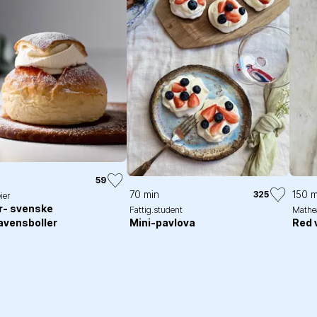
n
59
70 min
150 m
325
ier
r- svenske
Fattig.student
Mathea
Mini-pavlova
Red 
avensboller