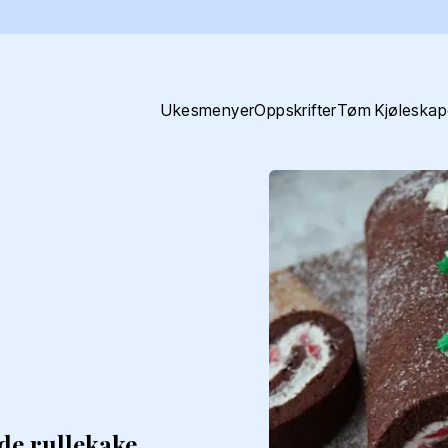
Ukesmenyer
Oppskrifter
Tøm Kjøleskap
de rullekake