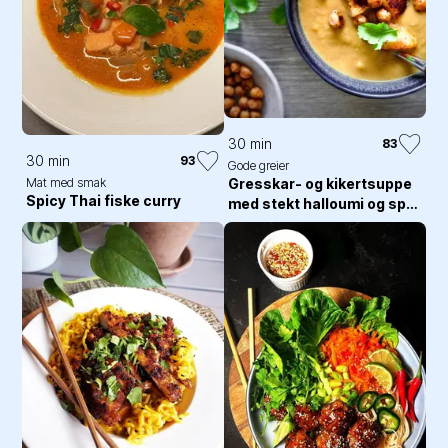
30 min
83
30 min
93
Gode greier
Mat med smak
Gresskar- og kikertsuppe
Spicy Thai fiske curry
med stekt halloumi og sprø
kikerter