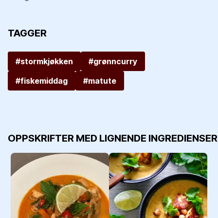
TAGGER
#stormkjøkken
#grønncurry
#fiskemiddag
#matute
OPPSKRIFTER MED LIGNENDE INGREDIENSER