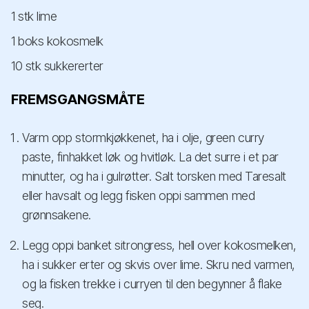
1 stk lime
1 boks kokosmelk
10 stk sukkererter
FREMSGANGSMÅTE
Varm opp stormkjøkkenet, ha i olje, green curry
paste, finhakket løk og hvitløk. La det surre i et par
minutter, og ha i gulrøtter. Salt torsken med Taresalt
eller havsalt og legg fisken oppi sammen med
grønnsakene.
Legg oppi banket sitrongress, hell over kokosmelken,
ha i sukker erter og skvis over lime. Skru ned varmen,
og la fisken trekke i curryen til den begynner å flake
seg.