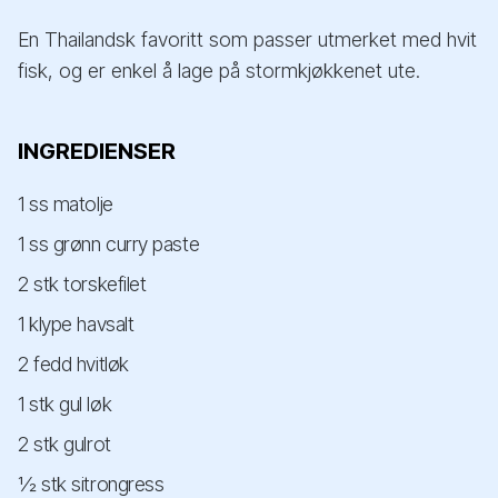
En Thailandsk favoritt som passer utmerket med hvit
fisk, og er enkel å lage på stormkjøkkenet ute.
INGREDIENSER
1 ss matolje
1 ss grønn curry paste
2 stk torskefilet
1 klype havsalt
2 fedd hvitløk
1 stk gul løk
2 stk gulrot
½ stk sitrongress