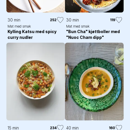
30 min
30 min
252
119
Mat med smak
Mat med smak
Kylling Katsu med spicy
"Bun Cha" kjøttboller med
curry nudler
"Nuoc Cham dipp"
15 min
40 min
234
160