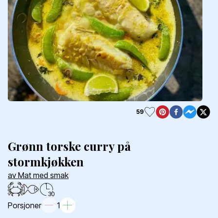
59
Grønn torske curry på
stormkjøkken
av Mat med smak
30
Porsjoner
1