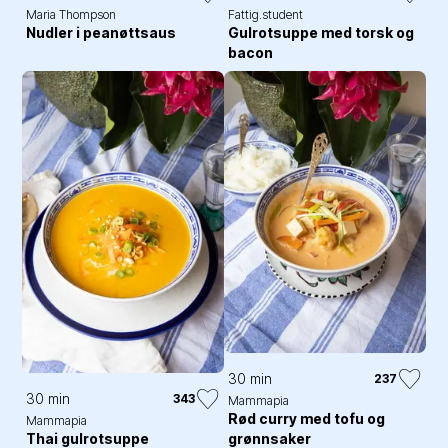
Maria Thompson
Fattig.student
Nudler i peanøttsaus
Gulrotsuppe med torsk og
bacon
30 min
237
30 min
343
Mammapia
Rød curry med tofu og
Mammapia
grønnsaker
Thai gulrotsuppe