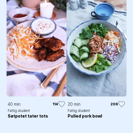
40 min
20 min
114
206
Fattig.student
Fattig.student
Søtpotet tater tots
Pulled pork bowl