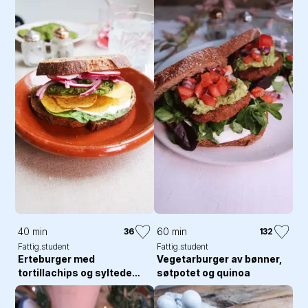
40 min
60 min
36
132
Fattig.student
Fattig.student
Erteburger med
Vegetarburger av bønner,
tortillachips og syltede
søtpotet og quinoa
grønnsaker