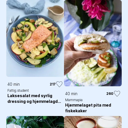
40 min
217
Fattig.student
40 min
260
Laksesalat med syrlig
Mammapia
dressing og hjemmelagde
Hjemmelaget pita med
krutonger
fiskekaker