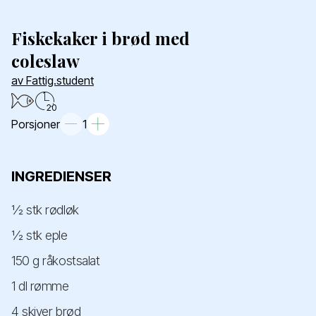
Fiskekaker i brød med
coleslaw
av Fattig.student
20
Porsjoner
1
INGREDIENSER
½ stk rødløk
½ stk eple
150 g råkostsalat
1 dl rømme
4 skiver brød