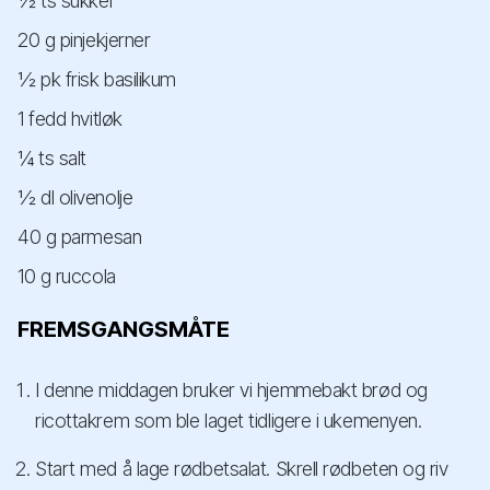
½ ts sukker
20 g pinjekjerner
½ pk frisk basilikum
1 fedd hvitløk
¼ ts salt
½ dl olivenolje
40 g parmesan
10 g ruccola
FREMSGANGSMÅTE
I denne middagen bruker vi hjemmebakt brød og
ricottakrem som ble laget tidligere i ukemenyen.
Start med å lage rødbetsalat. Skrell rødbeten og riv