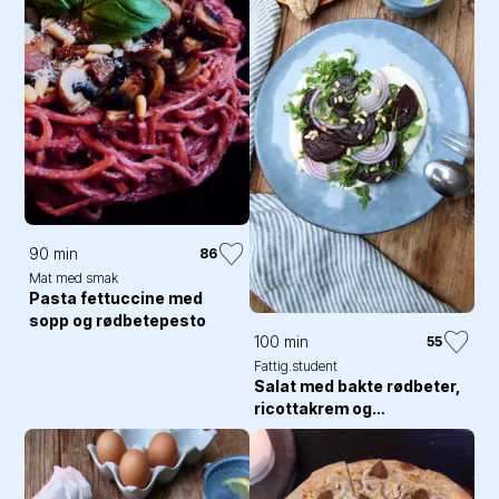
90 min
86
Mat med smak
Pasta fettuccine med
sopp og rødbetepesto
100 min
55
Fattig.student
Salat med bakte rødbeter,
ricottakrem og
hjemmelaget grytebrød