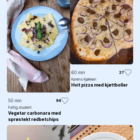
60 min
27
Karens Kjøkken
Hvit pizza med kjøttboller
50 min
94
Fattig.student
Vegetar carbonara med
sprøstekt rødbetchips