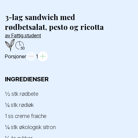
3-lag sandwich med
rødbetsalat, pesto og ricotta
av Fattig.student
50
Porsjoner
1
INGREDIENSER
½ stk rødbete
¼ stk rødløk
1 ss creme fraiche
¼ stk økologisk sitron