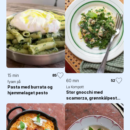
15 min
85
60 min
52
fysen på
Pasta med burrata og
La Kompott
Stor gnocchi med
hjemmelaget pesto
scamorza, grønnkålpesto,
grønnkålschips og sopp