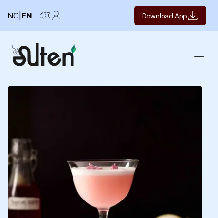
NO
|
EN
Download App
Open m