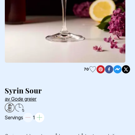
70
Syrin Sour
av Gode greier
5
Servings
1