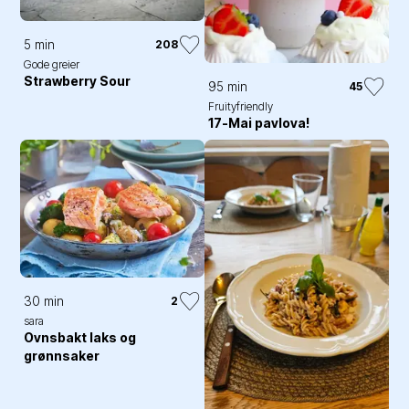
5 min
208
Gode greier
Strawberry Sour
95 min
45
Fruityfriendly
17-Mai pavlova!
30 min
2
sara
Ovnsbakt laks og
grønnsaker