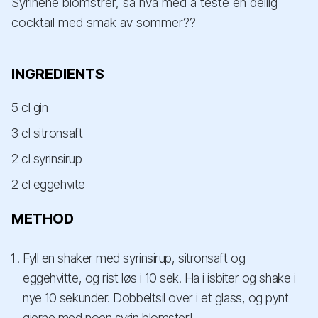
Syrinene blomstrer, så hva med å teste en deilig
cocktail med smak av sommer??
INGREDIENTS
5 cl gin
3 cl sitronsaft
2 cl syrinsirup
2 cl eggehvite
METHOD
Fyll en shaker med syrinsirup, sitronsaft og
eggehvitte, og rist løs i 10 sek. Ha i isbiter og shake i
nye 10 sekunder. Dobbeltsil over i et glass, og pynt
gjerne med noen syrin blomster!