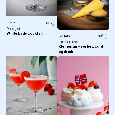
5 min
63
Gode greier
White Lady cocktail
60 min
30
Finessekokken
Klementin - sorbet, curd
og drink