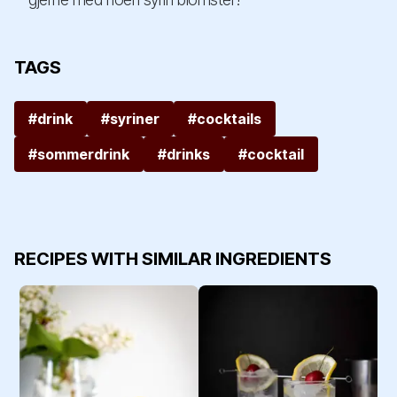
TAGS
#drink
#syriner
#cocktails
#sommerdrink
#drinks
#cocktail
RECIPES WITH SIMILAR INGREDIENTS