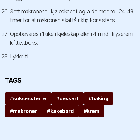
Sett makronene i kjøleskapet og la de modne i 24-48
timer for at makronen skal få riktig konsistens.
Oppbevares i 1 uke i kjøleskap eller i 4 mnd i fryseren i
lufttettboks.
Lykke til!
TAGS
#suksessterte
#dessert
#baking
#makroner
#kakebord
#krem