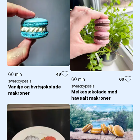
60 min
49
60 min
69
sweetbyjossis
sweetbyjossis
Vanilje og hvitsjokolade
Melkesjokolade med
makroner
havsalt makroner