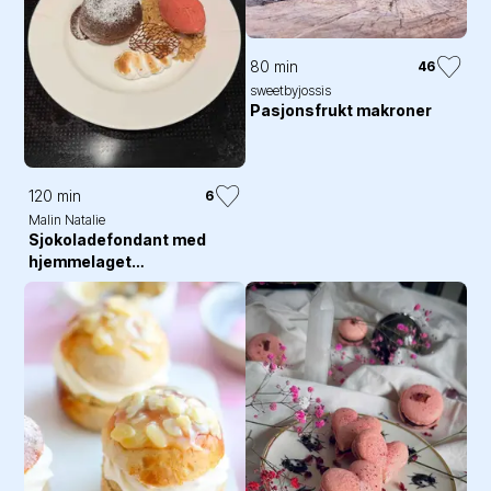
80 min
46
sweetbyjossis
Pasjonsfrukt makroner
120 min
6
Malin Natalie
Sjokoladefondant med
hjemmelaget
bringebærsorbet og brent
marengs