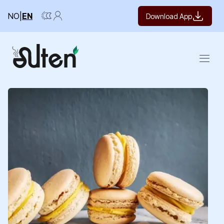
NO
|
EN
Download App
Open m