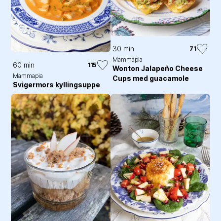
30 min
71
Mammapia
60 min
115
Wonton Jalapeño Cheese
Mammapia
Cups med guacamole
Svigermors kyllingsuppe