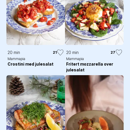
20 min
20 min
21
27
Mammapia
Mammapia
Crostini med julesalat
Fritert mozzarella over
julesalat