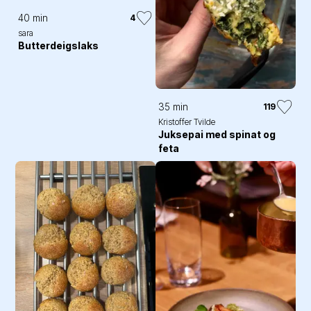
40 min
4
sara
Butterdeigslaks
35 min
119
Kristoffer Tvilde
Juksepai med spinat og
feta