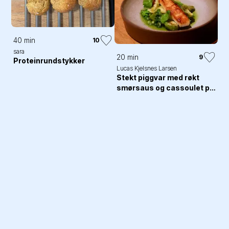
40 min
10
sara
20 min
9
Proteinrundstykker
Lucas Kjelsnes Larsen
Stekt piggvar med røkt
smørsaus og cassoulet på
grønne grønsaker!