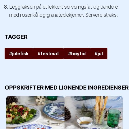
Legg laksen på et lekkert serveringsfat og dandere
med rosenkål og granateplekjerner. Servere straks.
TAGGER
#julefisk
#festmat
#høytid
#jul
OPPSKRIFTER MED LIGNENDE INGREDIENSER