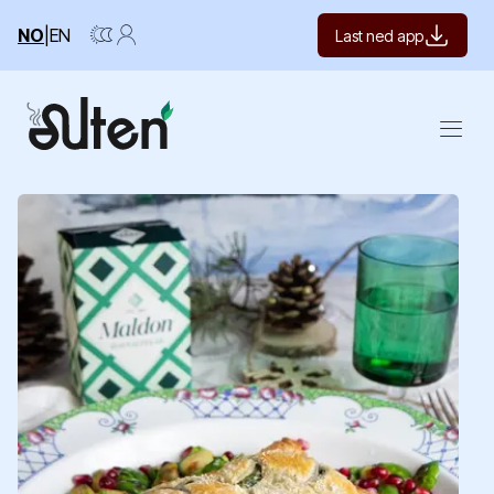
NO
|
EN
Last ned app
Open m