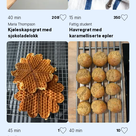
40 min
15 min
208
350
Maria Thompson
Fattig.student
Kjøleskapsgrøt med
Havregrøt med
sjokoladelokk
karamelliserte epler
45 min
40 min
1
10