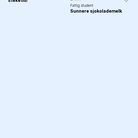
steketid!
Fattig.student
Sunnere sjokolademelk