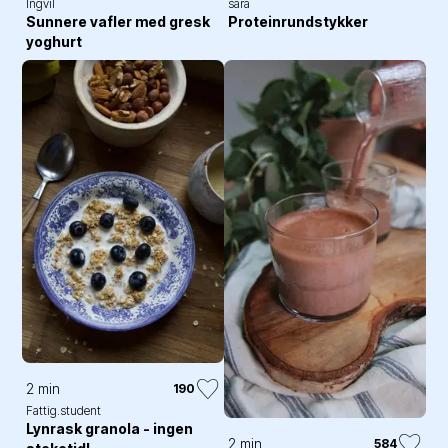
Ingvil
sara
Sunnere vafler med gresk
Proteinrundstykker
yoghurt
2 min
190
Fattig.student
Lynrask granola - ingen
2 min
584