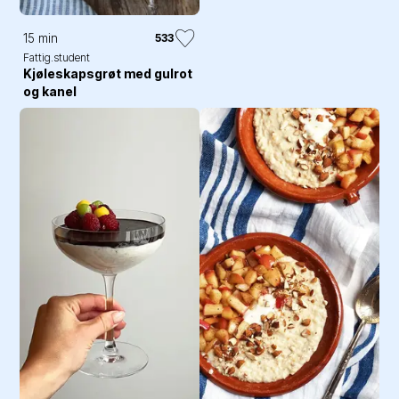
15 min
533
Fattig.student
Kjøleskapsgrøt med gulrot
og kanel