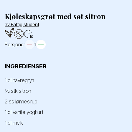
Kjøleskapsgrøt med søt sitron
av Fattig.student
10
Porsjoner
1
INGREDIENSER
1 dl havregryn
½ stk sitron
2 ss lønnesirup
1 dl vanilje yoghurt
1 dl melk