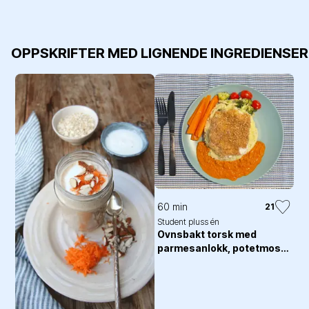
OPPSKRIFTER MED LIGNENDE INGREDIENSER
60 min
21
Student pluss én
Ovnsbakt torsk med
parmesanlokk, potetmos
og ndujasaus