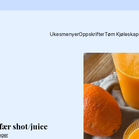
Ukesmenyer
Oppskrifter
Tøm Kjøleskap
fær shot/juice
nger