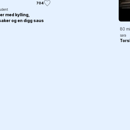
704
tudent
ler med kylling,
aker og en digg saus
80 m
sara
Tors