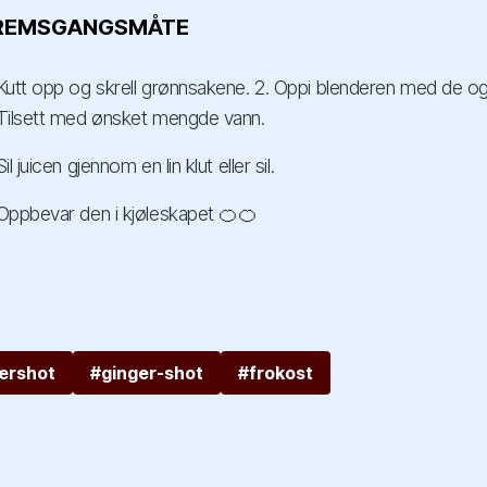
REMSGANGSMÅTE
Kutt opp og skrell grønnsakene. 2. Oppi blenderen med de og b
Tilsett med ønsket mengde vann.
Sil juicen gjennom en lin klut eller sil.
Oppbevar den i kjøleskapet 🍊🍊
ærshot
#ginger-shot
#frokost