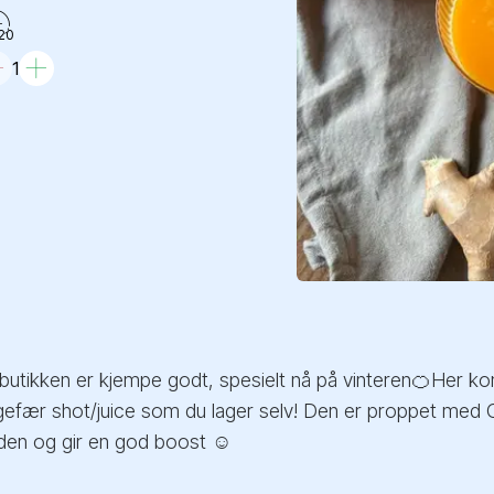
20
1
 butikken er kjempe godt, spesielt nå på vinteren🍊Her k
ngefær shot/juice som du lager selv! Den er proppet med C
iden og gir en god boost ☺️