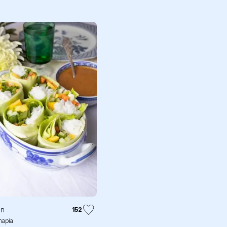
in
152
apia