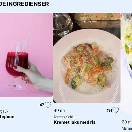
DE INGREDIENSER
47
40 min
191
rgaux
tejuice
Karens Kjøkken
60 m
Kremet laks med ris
Mamm