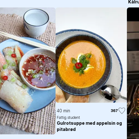
Kålr
40 min
367
Fattig.student
Gulrotsuppe med appelsin og
pitabrød