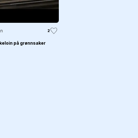
in
2
keloin på grønnsaker