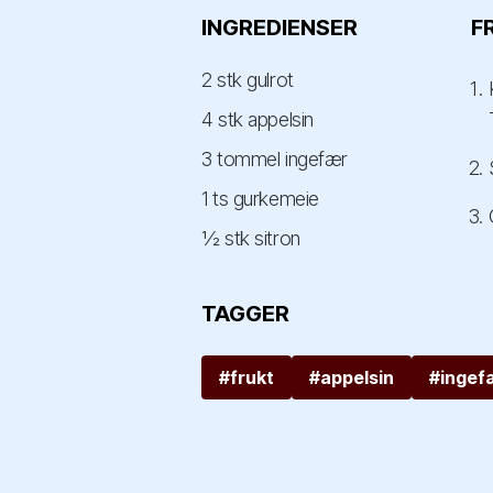
INGREDIENSER
F
2 stk gulrot
4 stk appelsin
3 tommel ingefær
1 ts gurkemeie
½ stk sitron
TAGGER
#frukt
#appelsin
#ingef