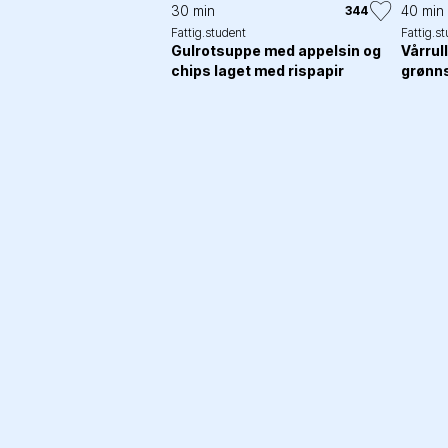
30 min
40 min
344
Fattig.student
Fattig.s
Gulrotsuppe med appelsin og
Vårrul
chips laget med rispapir
grønns