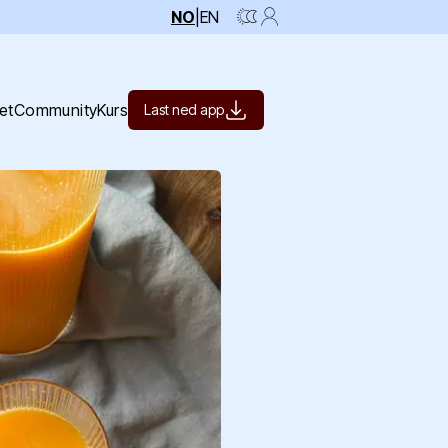
NO
|
EN
et
Community
Kurs
Last ned app