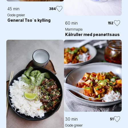
45 min
384
Gode greier
General Tso´s kylling
60 min
152
Mammapia
Kålruller med peanøttsaus
30 min
51
Gode greier