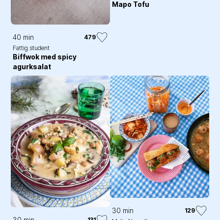
Mapo Tofu
40 min
479
Fattig.student
Biffwok med spicy
agurksalat
30 min
129
30 min
131