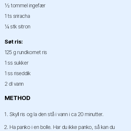
½ tommel ingefær
1 ts sriracha
¼ stk sitron
Søt ris:
125 g rundkornet ris
1 ss sukker
1 ss riseddik
2 dl vann
METHOD
Skyll ris og la den stå i vann i ca 20 minutter.
Ha panko i en bolle. Har du ikke panko, så kan du