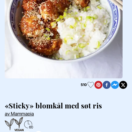
510
«Sticky» blomkål med søt ris
av Mammapia
60