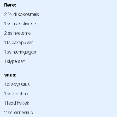
Røre:
2 ½ dl kokosmelk
1 ss maisstivelse
2 ss hvetemel
1 ts bakepulver
1 ss næringsgjær
1 klype salt
saus:
1 dl soyasaus
1 ss ketchup
1 fedd hvitløk
2 ss lønnesirup