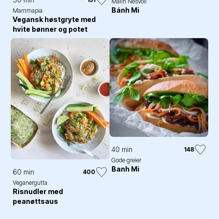
Malin Nesvoll
Bánh Mi
Mammapia
Vegansk høstgryte med
hvite bønner og potet
40 min
148
Gode greier
Banh Mi
60 min
400
Veganergutta
Risnudler med
peanøttsaus