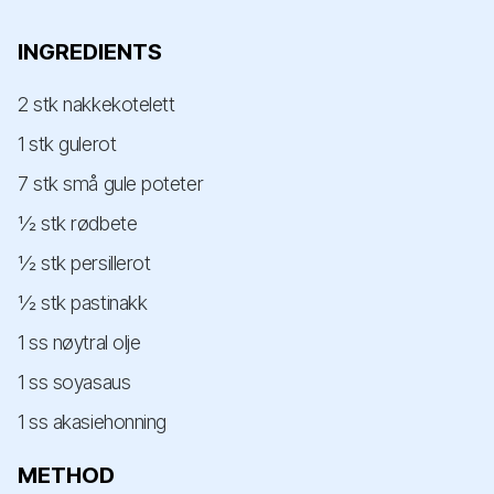
INGREDIENTS
2 stk nakkekotelett
1 stk gulerot
7 stk små gule poteter
½ stk rødbete
½ stk persillerot
½ stk pastinakk
1 ss nøytral olje
1 ss soyasaus
1 ss akasiehonning
METHOD