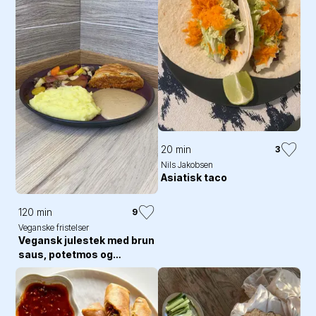
20 min
3
Nils Jakobsen
Asiatisk taco
120 min
9
Veganske fristelser
Vegansk julestek med brun
saus, potetmos og
ovnsbakte grønnsaker