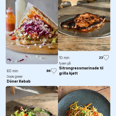
10 min
23
fysen på
Sitrongressmarinade til
60 min
86
grilla kjøtt
Gode greier
Döner Kebab