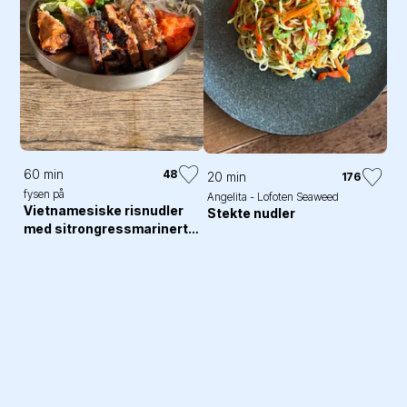
60 min
48
20 min
176
fysen på
Angelita - Lofoten Seaweed
Vietnamesiske risnudler
Stekte nudler
med sitrongressmarinert
svin