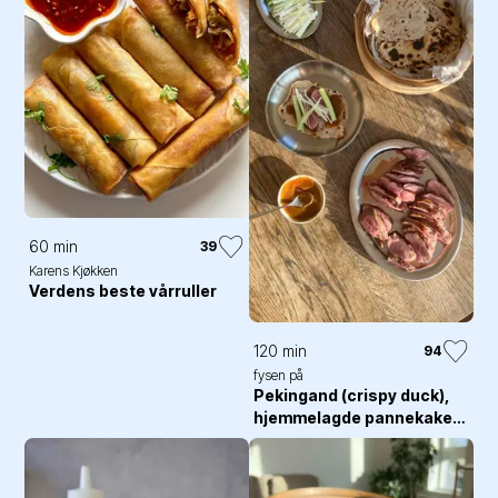
60 min
39
Karens Kjøkken
Verdens beste vårruller
120 min
94
fysen på
Pekingand (crispy duck),
hjemmelagde pannekaker
og hoisin