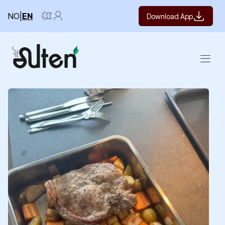
NO
|
EN
Download App
Open m