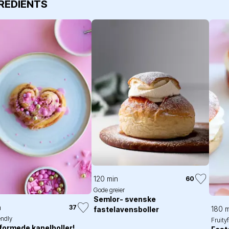
GREDIENTS
120 min
60
Gode greier
Semlor- svenske
n
37
180 m
fastelavensboller
endly
Fruity
formede kanelboller!