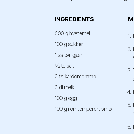
INGREDIENTS
M
600 g hvetemel
100 g sukker
1 ss tørrgjær
½ ts salt
2 ts kardemomme
3 dl melk
100 g egg
100 g romtemperert smør