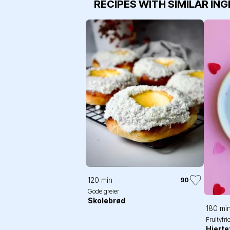
RECIPES WITH SIMILAR IN
120 min
90
Gode greier
Skolebrød
180 mi
Fruityfri
Hjerte