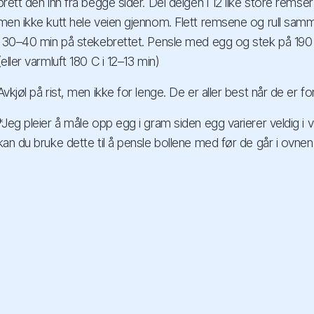
brett den inn fra begge sider. Del deigen i 12 like store remser
men ikke kutt hele veien gjennom. Flett remsene og rull sam
i 30–40 min på stekebrettet. Pensle med egg og stek på 190
(eller varmluft 180 C i 12–13 min)
Avkjøl på rist, men ikke for lenge. De er aller best når de er for
*Jeg pleier å måle opp egg i gram siden egg varierer veldig i v
kan du bruke dette til å pensle bollene med før de går i ovnen