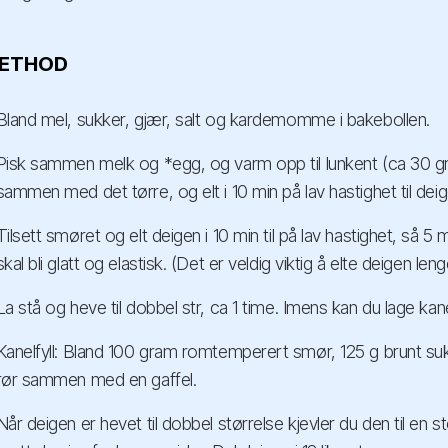
ETHOD
Bland mel, sukker, gjær, salt og kardemomme i bakebollen.
Pisk sammen melk og *egg, og varm opp til lunkent (ca 30 g
sammen med det tørre, og elt i 10 min på lav hastighet til deig
Tilsett smøret og elt deigen i 10 min til på lav hastighet, så 5 
skal bli glatt og elastisk. (Det er veldig viktig å elte deigen le
La stå og heve til dobbel str, ca 1 time. Imens kan du lage kanel
Kanelfyll: Bland 100 gram romtemperert smør, 125 g brunt sukk
rør sammen med en gaffel.
Når deigen er hevet til dobbel størrelse kjevler du den til en s