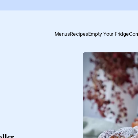
Menus
Recipes
Empty Your Fridge
Com
ller