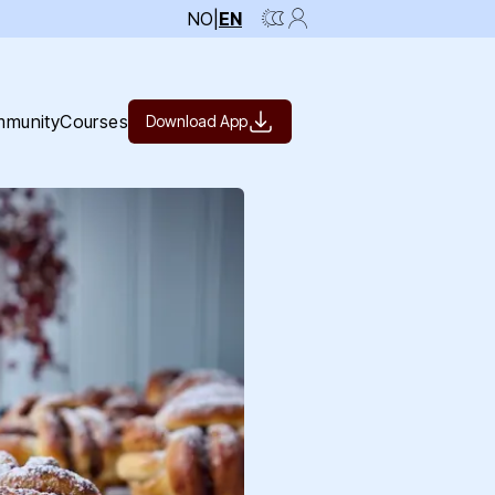
NO
|
EN
munity
Courses
Download App