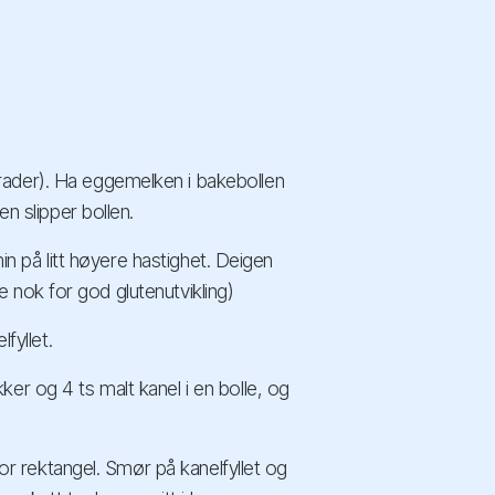
rader). Ha eggemelken i bakebollen
en slipper bollen.
min på litt høyere hastighet. Deigen
nge nok for god glutenutvikling)
fyllet.
er og 4 ts malt kanel i en bolle, og
tor rektangel. Smør på kanelfyllet og