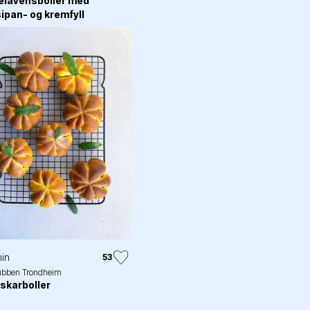
elavensboller med
ipan- og kremfyll
in
53
ubben Trondheim
skarboller