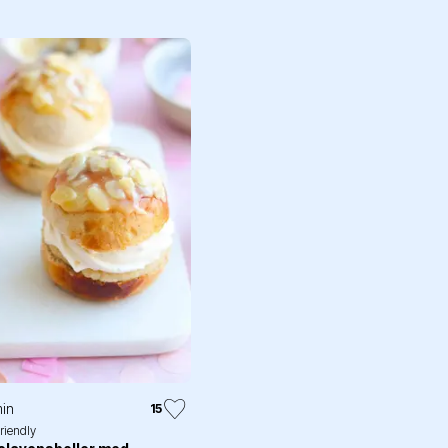
in
15
friendly