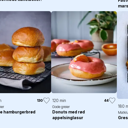
Fast
mars
n
120 min
130
44
180 m
ier
Gode greier
he hamburgerbrød
Donuts med rød
Matkl
Gres
appelsinglasur