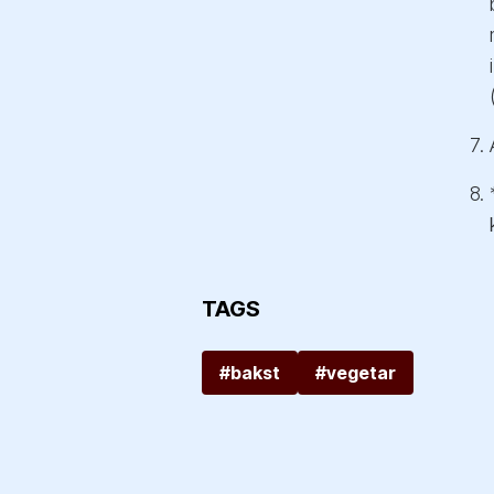
TAGS
#bakst
#vegetar