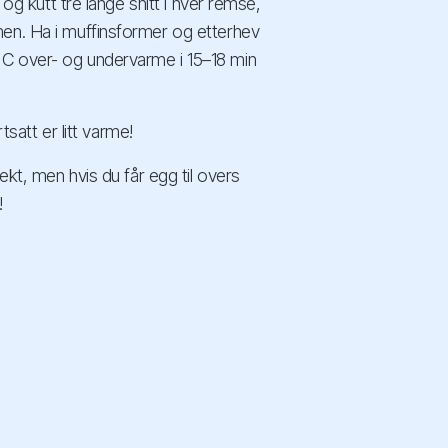
 og kutt tre lange snitt i hver remse,
men. Ha i muffinsformer og etterhev
 C over- og undervarme i 15–18 min
tsatt er litt varme!
ekt, men hvis du får egg til overs
!