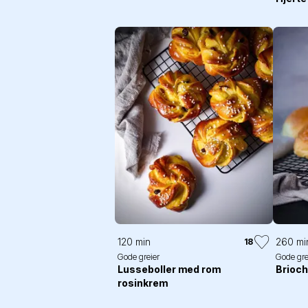
120 min
260 mi
18
Gode greier
Gode gre
Lusseboller med rom
Brioc
rosinkrem